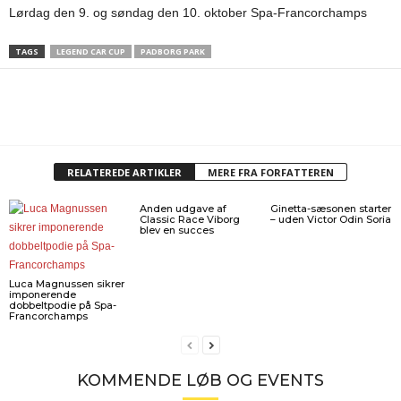
Lørdag den 9. og søndag den 10. oktober Spa-Francorchamps
TAGS
LEGEND CAR CUP
PADBORG PARK
RELATEREDE ARTIKLER
MERE FRA FORFATTEREN
Anden udgave af
Ginetta-sæsonen starter
Classic Race Viborg
– uden Victor Odin Soria
blev en succes
Luca Magnussen sikrer
imponerende
dobbeltpodie på Spa-
Francorchamps
KOMMENDE LØB OG EVENTS