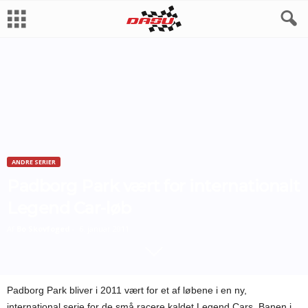
ANDRE SERIER
Padborg Park vært for internationalt
Legend Car-løb
Af
Bo Skovfoged
-
6. januar 2011
Padborg Park bliver i 2011 vært for et af løbene i en ny,
international serie for de små racere kaldet Legend Cars. Banen i