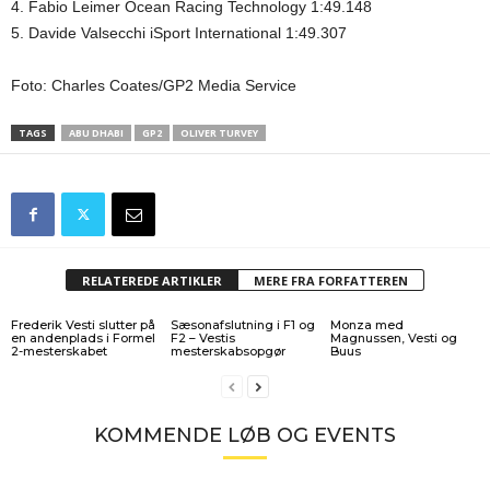
4. Fabio Leimer Ocean Racing Technology 1:49.148
5. Davide Valsecchi iSport International 1:49.307
Foto: Charles Coates/GP2 Media Service
TAGS
ABU DHABI
GP2
OLIVER TURVEY
RELATEREDE ARTIKLER
MERE FRA FORFATTEREN
Frederik Vesti slutter på
Sæsonafslutning i F1 og
Monza med
en andenplads i Formel
F2 – Vestis
Magnussen, Vesti og
2-mesterskabet
mesterskabsopgør
Buus
KOMMENDE LØB OG EVENTS