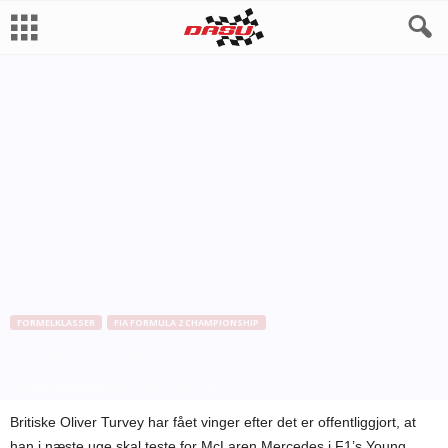
FORMELKLASSER
FIA FORMULA 2 CHAMPIONSHIP
Oliver Turvey tager pole i Abu Dhabi
Af
Bo Skovfoged
-
12. november 2010
Britiske Oliver Turvey har fået vinger efter det er offentliggjort, at
han i næste uge skal teste for McLaren Mercedes i F1’s Young