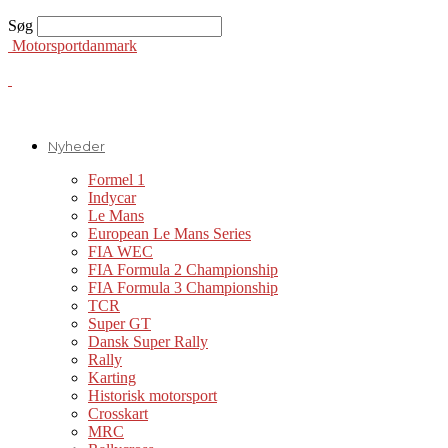
Søg
Motorsportdanmark
Nyheder
Formel 1
Indycar
Le Mans
European Le Mans Series
FIA WEC
FIA Formula 2 Championship
FIA Formula 3 Championship
TCR
Super GT
Dansk Super Rally
Rally
Karting
Historisk motorsport
Crosskart
MRC