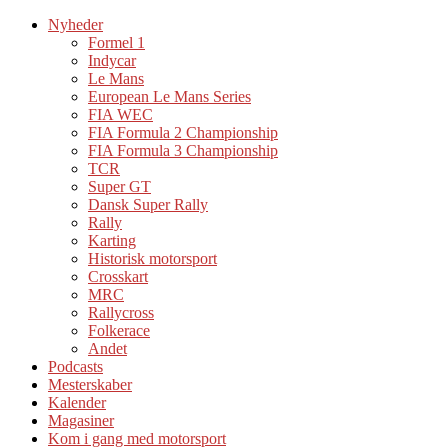
Nyheder
Formel 1
Indycar
Le Mans
European Le Mans Series
FIA WEC
FIA Formula 2 Championship
FIA Formula 3 Championship
TCR
Super GT
Dansk Super Rally
Rally
Karting
Historisk motorsport
Crosskart
MRC
Rallycross
Folkerace
Andet
Podcasts
Mesterskaber
Kalender
Magasiner
Kom i gang med motorsport