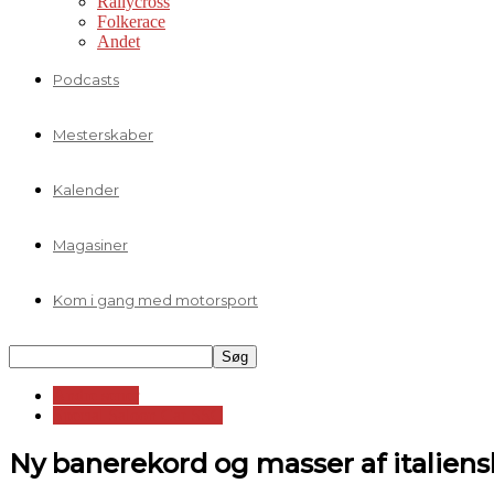
Rallycross
Folkerace
Andet
Podcasts
Mesterskaber
Kalender
Magasiner
Kom i gang med motorsport
Andre serier
Special Saloon Car SSC
Ny banerekord og masser af italie