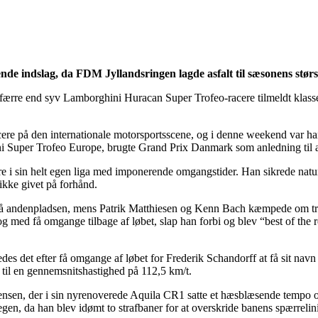
nde indslag, da FDM Jyllandsringen lagde asfalt til sæsonens størs
 færre end syv Lamborghini Huracan Super Trofeo-racere tilmeldt klass
acere på den internationale motorsportsscene, og i denne weekend var h
hini Super Trofeo Europe, brugte Grand Prix Danmark som anledning til
ære i sin helt egen liga med imponerende omgangstider. Han sikrede natur
ikke givet på forhånd.
d på andenpladsen, mens Patrik Matthiesen og Kenn Bach kæmpede om t
 med få omgange tilbage af løbet, slap han forbi og blev “best of the
kedes det efter få omgange af løbet for Frederik Schandorff at få sit na
 til en gennemsnitshastighed på 112,5 km/t.
ensen, der i sin nyrenoverede Aquila CR1 satte et hæsblæsende tempo o
egen, da han blev idømt to strafbaner for at overskride banens spærreli