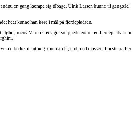
 endnu en gang kæmpe sig tilbage. Ulrik Larsen kunne til gengæld
ndet heat kunne han køre i mål på fjerdepladsen.
midt i løbet, mens Marco Gersager snuppede endnu en fjerdeplads foran
rghini.
 hvilken bedre afslutning kan man få, end med masser af hestekræfter