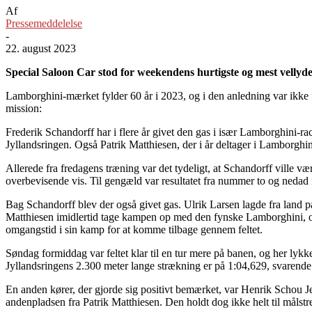
Af
Pressemeddelelse
-
22. august 2023
Special Saloon Car stod for weekendens hurtigste og mest vellyde
Lamborghini-mærket fylder 60 år i 2023, og i den anledning var ikke
mission:
Frederik Schandorff har i flere år givet den gas i især Lamborghini-r
Jyllandsringen. Også Patrik Matthiesen, der i år deltager i Lamborg
Allerede fra fredagens træning var det tydeligt, at Schandorff ville v
overbevisende vis. Til gengæld var resultatet fra nummer to og nedad 
Bag Schandorff blev der også givet gas. Ulrik Larsen lagde fra lan
Matthiesen imidlertid tage kampen op med den fynske Lamborghini, og
omgangstid i sin kamp for at komme tilbage gennem feltet.
Søndag formiddag var feltet klar til en tur mere på banen, og her lyk
Jyllandsringens 2.300 meter lange strækning er på 1:04,629, svarende
En anden kører, der gjorde sig positivt bemærket, var Henrik Schou J
andenpladsen fra Patrik Matthiesen. Den holdt dog ikke helt til målstr