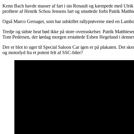
Kenn Bach havde masser af fart i sin Renault og kæmpede med Ulrik 
profitere af Henrik Schou Jensens fart og smuttede forbi Patrik Matth
Også Marco Gersager, som har udskiftet rallyprøverne med en Lamborghi
Tredje og sidste heat bød ikke på store overraskelser. Patrik Matthies
Tom Pedersen, der lørdag morgen erstattede Esben Hegelund i dennes 
Der er blot to uger til Special Saloon Car igen er på plakaten. Det s
og motorlyd fra et potent felt af SSC-biler?