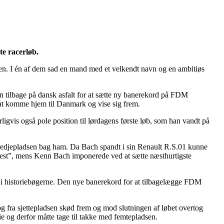
te racerløb.
en. I én af dem sad en mand med et velkendt navn og en ambitiøs
an tilbage på dansk asfalt for at sætte ny banerekord på FDM
 at komme hjem til Danmark og vise sig frem.
ligvis også pole position til lørdagens første løb, som han vandt på
redjepladsen bag ham. Da Bach spandt i sin Renault R.S.01 kunne
 rest”, mens Kenn Bach imponerede ved at sætte næsthurtigste
vn i historiebøgerne. Den nye banerekord for at tilbagelægge FDM
g fra sjettepladsen skød frem og mod slutningen af løbet overtog
nie og derfor måtte tage til takke med femtepladsen.