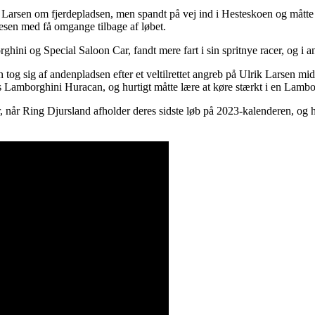
Larsen om fjerdepladsen, men spandt på vej ind i Hesteskoen og måtte
iesen med få omgange tilbage af løbet.
ni og Special Saloon Car, fandt mere fart i sin spritnye racer, og i a
en tog sig af andenpladsen efter et veltilrettet angreb på Ulrik Larsen 
Lamborghini Huracan, og hurtigt måtte lære at køre stærkt i en Lambo
ker, når Ring Djursland afholder deres sidste løb på 2023-kalenderen, og