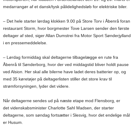
medarrangør af et dansk/tysk pålidelighedsløb for elektriske biler.
– Det hele starter lørdag klokken 9.00 på Store Torv i Åbenrå foran
restaurant Storm, hvor borgmester Tove Larsen sender den første
deltager af sted, siger Allan Dumstrei fra Motor Sport Sønderjylland
i en pressemeddelelse.
– Lørdag formiddag skal deltagerne tilbagelægge en rute fra
Åbenrå til Sønderborg, hvor der ved middagstid bliver holdt pause
ved Alsion. Her skal alle bilerne have ladet deres batterier op, og
med 35 køretøjer på deltagerlisten stiller det store krav til
strømforsyningen, lyder det videre.
Når deltagerne sendes ud på næste etape mod Flensborg, er
det videnskabsminister Charlotte Sahl Madsen, der starter
deltagerne, som søndag fortsætter i Slesvig, hvor det endelige mål
er Husum.