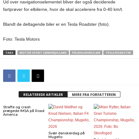
Ud over navigationselementet bliver der også deciderede
fartprøver for elbilerne, hvor de skal accelerere fra 0-40 km/t.
Blandt de deltagende biler er en Tesla Roadster (foto).
Foto: Tesla Motors
TAGS
MOTOR SPORT SØNDERJYLLAND
PÅLIDELIGHEDSLØB
TESLA ROADSTER
RELATEREDE ARTIKLER
MERE FRA FORFATTEREN
Straffe og crash
prægede IMSA på Road
America
Svær danskerdag på
Mugello