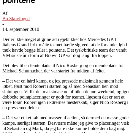
pointene
Af
Bo Skovfoged
-
14. september 2010
Der er ikke meget at grine ad i øjeblikket hos Mercedes GP. I
Italiens Grand Prix måtte teamet hæfte sig ved, at de for andet løb i
træk havde begge biler i pointene. Det tysk/britiske team der vandt
VM sidste år i form af Brawn GP var dog langt fra toppen.
Det blev til en femteplads til Nico Rosberg og en niendeplads for
Michael Schumacher, der var startet fra midten af feltet.
– Det var en hård kamp, og jeg pressede maksimalt gennem hele
løbet, først mod Robert i starten og så med Sebastian hen mod
slutningen. Vi fik det maksimale ud af bilen denne weekend, og igen
dobbelte pointplaceringer er godt for teamet, ligesom det er rart at
være foran Robert igen i kørernes mesterskab, siger Nico Rosberg i
en pressemeddelelse.
– Det var et tæt løb med masser af action, så dermed en masse gode
kampe, særligt i starten. Desværre måtte jeg give to placeringer væk
til Sebastian og Mark, da jeg bare ikke kunne holde dem bag mig.