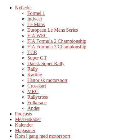
Nyheder
Formel 1
Indycar
Le Mans
European Le Mans Series
FIA WEC
FIA Formula 2 Championship
FIA Formula 3 Championship
TCR
Super GT
Dansk Super Rally
Rally
Karting
Historisk motorsport
Crosskart
MRC
Rallycross
Folkerace
Andet
Podcasts
Mesterskaber
Kalender
Magasiner
Kom i gang med motorsport