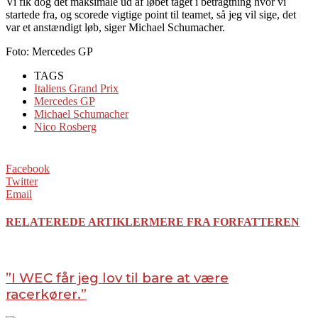
Vi fik dog det maksimale ud af løbet taget i betragtning hvor vi
startede fra, og scorede vigtige point til teamet, så jeg vil sige, det
var et anstændigt løb, siger Michael Schumacher.
Foto: Mercedes GP
TAGS
Italiens Grand Prix
Mercedes GP
Michael Schumacher
Nico Rosberg
Facebook
Twitter
Email
RELATEREDE ARTIKLER
MERE FRA FORFATTEREN
”I WEC får jeg lov til bare at være
racerkører.”