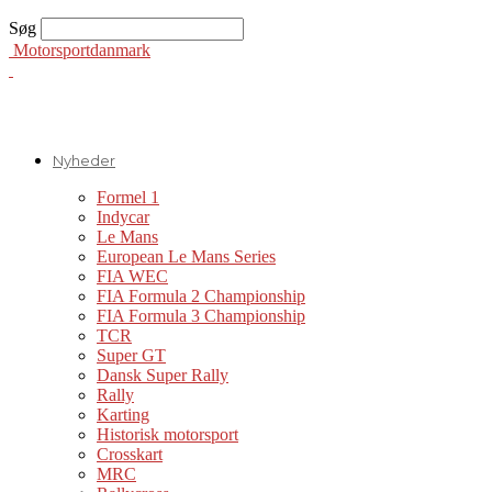
Søg
Motorsportdanmark
Nyheder
Formel 1
Indycar
Le Mans
European Le Mans Series
FIA WEC
FIA Formula 2 Championship
FIA Formula 3 Championship
TCR
Super GT
Dansk Super Rally
Rally
Karting
Historisk motorsport
Crosskart
MRC