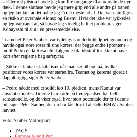
– Efter mit pitstop havde jeg kun fire omgange til at udnytte de nye
dæk. I denne slutfase havde jeg mere grip end alle andre på banen,
og jeg tænkte, at det måtte jeg få det meste ud af. Det var naturligvis
en risiko at overhale Alonso og Buemi. Hvis det ikke var lykkedes,
og jeg var røget af, så havde jeg virkelig haft et problem, siger
Kobayashi til slut i en pressemeddelelse.
Teamchef Peter Sauber var tydeligvis underholdt løbet igennem og
havde også store roser til sine kørere, der begge endte i pointene –
indtil Pedro de la Rosa efterfølgende fik tidsstraf for ikke at have
kørt efter reglerne bag safetycar.
– Sikke et fantastisk løb, især når man ser tilbage på, hvilke
positioner vores kørere var startet fra. Teamet og kørerne gjorde i
dag alt rigtig, siger Peter Sauber.
– Pedro nåede med et solidt løb 10. pladsen, mens Kamui var
absolut storartet. Tiderne han kørte på tredjepladsen har helt
sensationelle, og de viser også, hvor stort potentiale der er i denne
bil, siger Peter Sauber, der nu har fået lov til at slette BMW i Sauber-
navnet.
Foto: Sauber Motorsport
TAGS
Europas Grand Prix