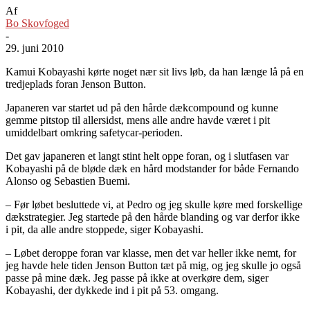
Af
Bo Skovfoged
-
29. juni 2010
Kamui Kobayashi kørte noget nær sit livs løb, da han længe lå på en
tredjeplads foran Jenson Button.
Japaneren var startet ud på den hårde dækcompound og kunne
gemme pitstop til allersidst, mens alle andre havde været i pit
umiddelbart omkring safetycar-perioden.
Det gav japaneren et langt stint helt oppe foran, og i slutfasen var
Kobayashi på de bløde dæk en hård modstander for både Fernando
Alonso og Sebastien Buemi.
– Før løbet besluttede vi, at Pedro og jeg skulle køre med forskellige
dækstrategier. Jeg startede på den hårde blanding og var derfor ikke
i pit, da alle andre stoppede, siger Kobayashi.
– Løbet deroppe foran var klasse, men det var heller ikke nemt, for
jeg havde hele tiden Jenson Button tæt på mig, og jeg skulle jo også
passe på mine dæk. Jeg passe på ikke at overkøre dem, siger
Kobayashi, der dykkede ind i pit på 53. omgang.