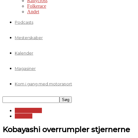
Rallycross
Folkerace
Andet
Podcasts
Mesterskaber
Kalender
Magasiner
Kom i gang med motorsport
Formelklasser
Formel 1
Kobayashi overrumpler stjernerne