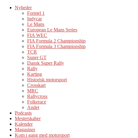
Nyheder
Formel 1
Indycar
Le Mans
European Le Mans Series
FIA WEC
FIA Formula 2 Championship
FIA Formula 3 Championship
TCR
Super GT
Dansk Super Rally
Rally
Karting
Historisk motorsport
Crosskart
MRC
Rallycross
Folkerace
Andet
Podcasts
Mesterskaber
Kalender
Magasiner
Kom i gang med motorsport