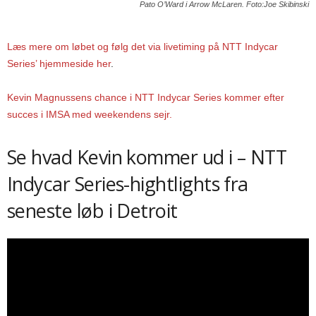
Pato O’Ward i Arrow McLaren. Foto:Joe Skibinski
Læs mere om løbet og følg det via livetiming på NTT Indycar
Series’ hjemmeside her
.
Kevin Magnussens chance i NTT Indycar Series kommer efter
succes i IMSA med weekendens sejr.
Se hvad Kevin kommer ud i – NTT
Indycar Series-hightlights fra
seneste løb i Detroit