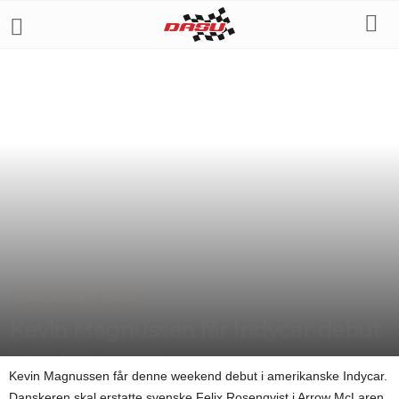
FORMELKLASSER
INDYCAR
Kevin Magnussen får Indycar-debut
Af
Bo Skovfoged
-
17. juni 2021
Kevin Magnussen får denne weekend debut i amerikanske Indycar.
Danskeren skal erstatte svenske Felix Rosenqvist i Arrow McLaren