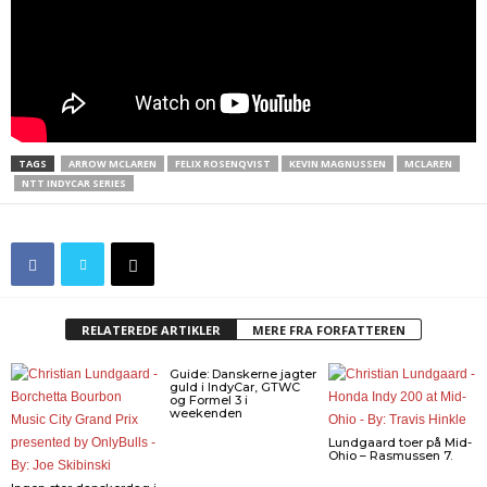
TAGS
ARROW MCLAREN
FELIX ROSENQVIST
KEVIN MAGNUSSEN
MCLAREN
NTT INDYCAR SERIES
RELATEREDE ARTIKLER
MERE FRA FORFATTEREN
Guide: Danskerne jagter
guld i IndyCar, GTWC
og Formel 3 i
weekenden
Lundgaard toer på Mid-
Ohio – Rasmussen 7.