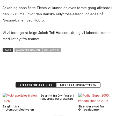
Jakob og hans flotte Fiesta vil kunne opleves første gang allerede i
den 7.- 8. maj, hvor den danske rallycross-sæson indledes på
Nysum-banen ved Hobro.
Vi vil forsøge at følge Jakob Teil Hansen i år, og vil løbende komme
med lidt nyt fra teamet.
TAGS
JAKOB TEIL HANSEN
RALLYCROSS
RELATEREDE ARTIKLER
MERE FRA FORFATTEREN
Se glimt fra DM-finaler i
rallycross og crosskart
Se glimt fra
Så er der skud fra
motorsportsfestivalen
Ørnedalsbanen!