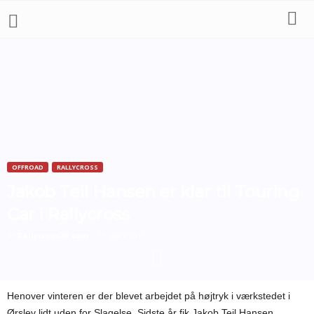
OFFROAD
RALLYCROSS
Jakob Teil Hansen er klar til Touring
Car i Rallycross
Af
RallycrossDK.com
-
15. april 2011
Henover vinteren er der blevet arbejdet på højtryk i værkstedet i
Ørslev lidt uden for Slagelse. Sidste år fik Jakob Teil Hansen