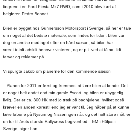
fingrene i en Ford Fiesta Mk7 RWD, som i 2010 blev kørt af
belgieren Pedro Bonnet.
Bilen er bygget hos Gunnersson Motorsport i Sverige, så her er tale
om noget af det bedste materiale, som findes for tiden. Bilen var
dog en anelse medtaget efter en hård sæson, så bilen har
været totalt adskilt henover vinteren, og er p.t. ved at få sat lidt
farver og reklamer på.
Vi spurgte Jakob om planerne for den kommende sæson
– Planen for 2011 er først og fremmest at lære bilen at kende. Det
er noget helt andet end min gamle Escort, og bilen er uhyggelig
livlig. Der er ca. 300 HK med jo træk på baghjulene, hvilket også
kræver en anden kørestil end jeg er vant til. Jeg håber på at kunne
køre løbene på Nysum og Nisseringen i år, og det helt store mål, er
en tur til årets største Rallycross begivenhed – EM i Höljes i
Sverige, siger han.