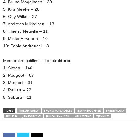
4: Bruno Magalhaes – 30
5: Kris Meeke – 28
6: Guy Wilks – 27
7: Andreas Mikkelsen – 13
8: Thierry Neuville – 11
9: Mikko Hirvonen – 10
10: Paolo Andreucci – 8
Mesterskabsstilling – konstruktører
1: Skoda – 140
2: Peugeot – 87
3: M-sport – 31
4: Ralliart – 22
5: Subaru – 11
TAGS
BARUM RALLY
BRUNO MAGALHAES
BRYAN BOUFFIER
FREDDY LOIX
IRC 2010
JAN KOPECKY
JUHO HANNINEN
KRIS MEEKE
TJEKKIET