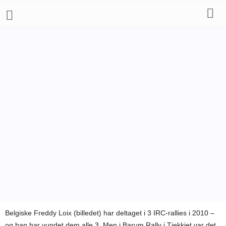
RALLY
IRC
Af
Henning Smed
-
30. august 2010
Belgiske Freddy Loix (billedet) har deltaget i 3 IRC-rallies i 2010 –
og han har vundet dem alle 3. Men i Barum Rally i Tjekkiet var det