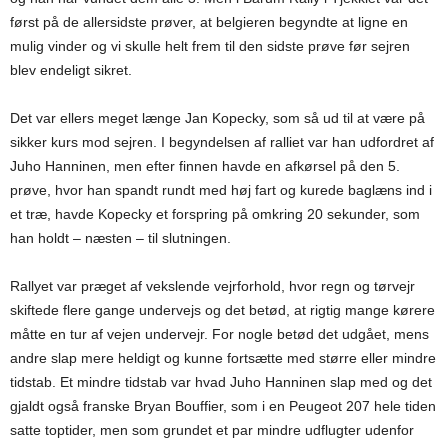
først på de allersidste prøver, at belgieren begyndte at ligne en
mulig vinder og vi skulle helt frem til den sidste prøve før sejren
blev endeligt sikret.
Det var ellers meget længe Jan Kopecky, som så ud til at være på
sikker kurs mod sejren. I begyndelsen af ralliet var han udfordret af
Juho Hanninen, men efter finnen havde en afkørsel på den 5.
prøve, hvor han spandt rundt med høj fart og kurede baglæns ind i
et træ, havde Kopecky et forspring på omkring 20 sekunder, som
han holdt – næsten – til slutningen.
Rallyet var præget af vekslende vejrforhold, hvor regn og tørvejr
skiftede flere gange undervejs og det betød, at rigtig mange kørere
måtte en tur af vejen undervejr. For nogle betød det udgået, mens
andre slap mere heldigt og kunne fortsætte med større eller mindre
tidstab. Et mindre tidstab var hvad Juho Hanninen slap med og det
gjaldt også franske Bryan Bouffier, som i en Peugeot 207 hele tiden
satte toptider, men som grundet et par mindre udflugter udenfor