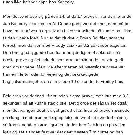
ruten ikke helt var oppe hos Kopecky.
Men det ændrede sig på den 14. af de 17 prøver, hvor den førende
Jan Kopecky ikke kom i mål. Denne gang var det ham, som måtte
have en tur af vejen og selv om bilen var uskadt, så kunne han ikke
få den tilbage igen. Nu var det pludselig Bryan Bouffier, som var
forrest, men det var med Freddy Loix kun 3,2 sekunder bagefter.
Den føring udbyggede Bouffier med yderligere 4 sekunder på
næste prøve og det virkede som om franskmanden havde godt
greb om tingene. Men lige efter starten på næstsidste prøve var
han en lille tur udenfor vejen og det bekskadigede
baghjulsophænget, så han mistede 10 sekunder til Freddy Loix.
Belgieren var dermed i front inden sidste prøve, men kun med 3,8
sekunder, så alt kunne stadig ske. Det gjorde det sådan set også,
men det var igen Bouffier, det gik ud over. Inde på prøven løsnede
en slange i motorrummet sig og lukkede vand ud over forhjulene,
så franskmanden kørte i grøften. Inden han fik bilen op på vejen
igen og sat slangen fast var det gået næsten 7 minutter og han