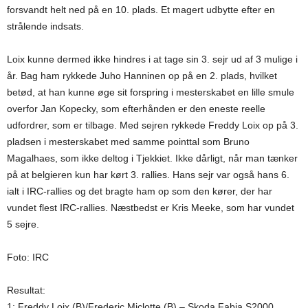
forsvandt helt ned på en 10. plads. Et magert udbytte efter en
strålende indsats.
Loix kunne dermed ikke hindres i at tage sin 3. sejr ud af 3 mulige i
år. Bag ham rykkede Juho Hanninen op på en 2. plads, hvilket
betød, at han kunne øge sit forspring i mesterskabet en lille smule
overfor Jan Kopecky, som efterhånden er den eneste reelle
udfordrer, som er tilbage. Med sejren rykkede Freddy Loix op på 3.
pladsen i mesterskabet med samme pointtal som Bruno
Magalhaes, som ikke deltog i Tjekkiet. Ikke dårligt, når man tænker
på at belgieren kun har kørt 3. rallies. Hans sejr var også hans 6.
ialt i IRC-rallies og det bragte ham op som den kører, der har
vundet flest IRC-rallies. Næstbedst er Kris Meeke, som har vundet
5 sejre.
Foto: IRC
Resultat:
1: Freddy Loix (B)/Frederic Miclotte (B) – Skoda Fabia S2000