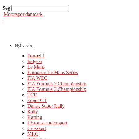
Søg
Motorsportdanmark
Nyheder
Formel 1
Indycar
Le Mans
European Le Mans Series
FIA WEC
FIA Formula 2 Championship
FIA Formula 3 Championship
TCR
Super GT
Dansk Super Rally
Rally
Karting
Historisk motorsport
Crosskart
MRC