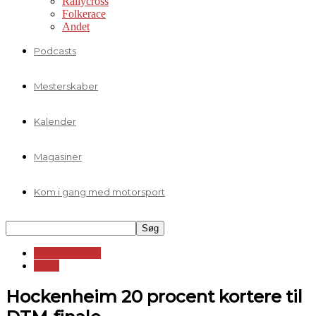
Rallycross
Folkerace
Andet
Podcasts
Mesterskaber
Kalender
Magasiner
Kom i gang med motorsport
Standardvogne
DTM
Hockenheim 20 procent kortere til