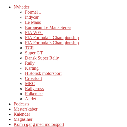
Nyheder
Formel 1
Indycar
Le Mans
European Le Mans Series
FIA WEC
FIA Formula 2 Championship
FIA Formula 3 Championship
TCR
Super GT
Dansk Super Rally
Rally
Karting
Historisk motorsport
Crosskart
MRC
Rallycross
Folkerace
Andet
Podcasts
Mesterskaber
Kalender
Magasiner
Kom i gang med motorsport