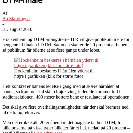
DTM-finale
Af
Bo Skovfoged
-
31. august 2010
Hockenheim og DTM-arrangørerne ITR vil give publikum mere for
pengene til finalen i DTM. Sammen skærer de 20 procent af banen,
så publikum får bilerne at se flere gange under løbet.
Hockenheim beskæres i hårnålen yderst til
højre i grafikken (klik for større foto)
Helt konkret er banens ledelse i gang med at skære hårnålen af
banen, så kørerne skal slå to højresving, inden de kommer ind i
stadionsektionen. 400 meter kortere bane er resultatet af operationen.
Det skal give flere overhalingsmuligheder, når der skal bremses ned
til de to højrekurver.
Men det er ikke alt. 20 er åbenbart det magiske tal hos DTM, for
billetpriserne på visse typer billetter får et hak nedad på 20 procent –