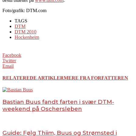
bestil billetter på
www.dtm.com
.
Foto/grafik: DTM.com
TAGS
DTM
DTM 2010
Hockenheim
Facebook
Twitter
Email
RELATEREDE ARTIKLER
MERE FRA FORFATTEREN
Bastian Buus fandt farten i svær DTM-
weekend på Oschersleben
Guide: Følg Thiim, Buus og Strømsted i