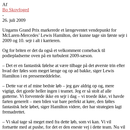
Af
Bo Skovfoged
-
26. juli 2009
Ungarns Grand Prix markerede et længeventet vendepunkt for
McLaren-Mercedes’ Lewis Hamilton, der kunne tage sin første sejr i
2009 og 10. sejr i alt i karrieren.
Og for briten er det da også et velkomment comeback til
podiepladserne oven på en turbulent 2009-sæson.
– Det er en fantastisk følelse at være tilbage på det øverste trin efter
hvad der føles som meget længe og op ad bakke, siger Lewis
Hamilton i en pressemeddelelse.
– Dette var et af mine bedste løb – jeg gav aldrig op og, mere
vigtigt, det gjorde heller ingen i teamet. Jeg er så stolt af alle
gutterne. Vi forventede ikke en sejr i dag – vi troede ikke, vi havde
farten generelt – men bilen var bare perfekt at køre, den føltes
fantastisk hele løbet, siger Hamilton videre, der har strategien lagt
fremadrettet.
– Vi skal tage så meget med fra dette løb, som vi kan. Vi vil
fortsætte med at pushe, for det er den eneste vej i dette team. Nu vil