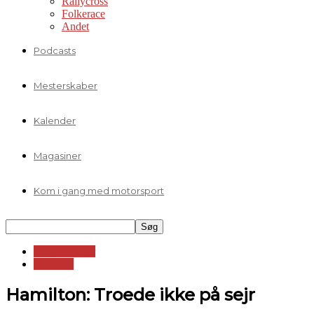
Rallycross
Folkerace
Andet
Podcasts
Mesterskaber
Kalender
Magasiner
Kom i gang med motorsport
Formelklasser
Formel 1
Hamilton: Troede ikke på sejr