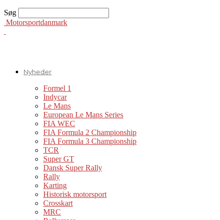
Søg
Motorsportdanmark
Nyheder
Formel 1
Indycar
Le Mans
European Le Mans Series
FIA WEC
FIA Formula 2 Championship
FIA Formula 3 Championship
TCR
Super GT
Dansk Super Rally
Rally
Karting
Historisk motorsport
Crosskart
MRC