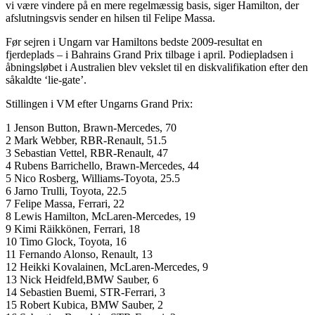
vi være vindere på en mere regelmæssig basis, siger Hamilton, der
afslutningsvis sender en hilsen til Felipe Massa.
Før sejren i Ungarn var Hamiltons bedste 2009-resultat en
fjerdeplads – i Bahrains Grand Prix tilbage i april. Podiepladsen i
åbningsløbet i Australien blev vekslet til en diskvalifikation efter den
såkaldte ‘lie-gate’.
Stillingen i VM efter Ungarns Grand Prix:
1 Jenson Button, Brawn-Mercedes, 70
2 Mark Webber, RBR-Renault, 51.5
3 Sebastian Vettel, RBR-Renault, 47
4 Rubens Barrichello, Brawn-Mercedes, 44
5 Nico Rosberg, Williams-Toyota, 25.5
6 Jarno Trulli, Toyota, 22.5
7 Felipe Massa, Ferrari, 22
8 Lewis Hamilton, McLaren-Mercedes, 19
9 Kimi Räikkönen, Ferrari, 18
10 Timo Glock, Toyota, 16
11 Fernando Alonso, Renault, 13
12 Heikki Kovalainen, McLaren-Mercedes, 9
13 Nick Heidfeld,BMW Sauber, 6
14 Sebastien Buemi, STR-Ferrari, 3
15 Robert Kubica, BMW Sauber, 2