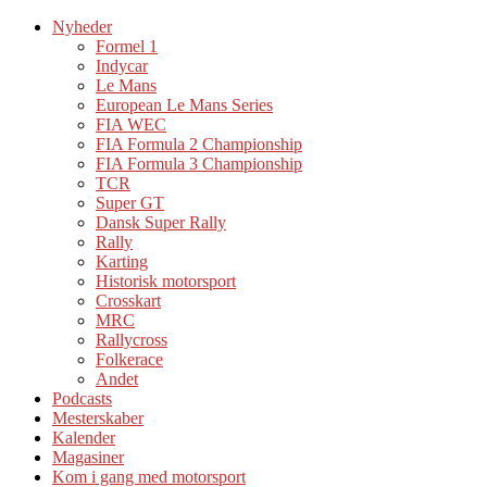
Nyheder
Formel 1
Indycar
Le Mans
European Le Mans Series
FIA WEC
FIA Formula 2 Championship
FIA Formula 3 Championship
TCR
Super GT
Dansk Super Rally
Rally
Karting
Historisk motorsport
Crosskart
MRC
Rallycross
Folkerace
Andet
Podcasts
Mesterskaber
Kalender
Magasiner
Kom i gang med motorsport