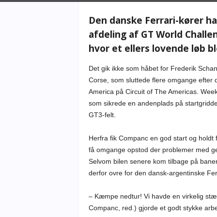
Den danske Ferrari-kører h
afdeling af GT World Challe
hvor et ellers lovende løb b
Det gik ikke som håbet for Frederik Scha
Corse, som sluttede flere omgange efter 
America på Circuit of The Americas. Weeke
som sikrede en andenplads på startgridden
GT3-felt.
Herfra fik Companc en god start og holdt f
få omgange opstod der problemer med gear
Selvom bilen senere kom tilbage på banen,
derfor ovre for den dansk-argentinske Fer
– Kæmpe nedtur! Vi havde en virkelig stærk
Companc, red.) gjorde et godt stykke arbe