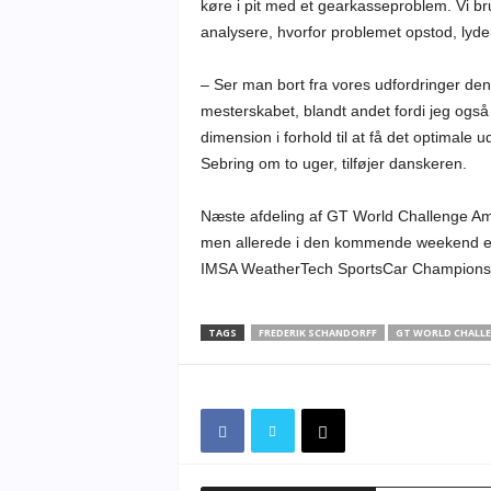
køre i pit med et gearkasseproblem. Vi bru
analysere, hvorfor problemet opstod, lyder
– Ser man bort fra vores udfordringer de
mesterskabet, blandt andet fordi jeg også se
dimension i forhold til at få det optimale
Sebring om to uger, tilføjer danskeren.
Næste afdeling af GT World Challenge Am
men allerede i den kommende weekend er Sch
IMSA WeatherTech SportsCar Championshi
TAGS
FREDERIK SCHANDORFF
GT WORLD CHALLE