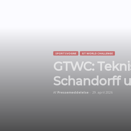
SPORTSVOGNE
GT WORLD CHALLENGE
GTWC: Tekni
Schandorff ud
Af
Pressemeddelelse
-
29. april 2026