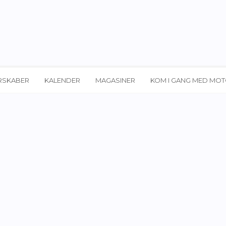
RSKABER
KALENDER
MAGASINER
KOM I GANG MED MO