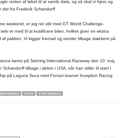
gte resten af løbet til at samle data, og så skal vi hjem og
 det fra Frederik Schandorff.
nne weekend, er jeg ret vild med GT World Challenge-
lv er med til at kvalificere bilen, hvilket giver en ekstra
 ud af pakken. Vi kigger fremad og vender tilbage stærkere på
erica køres på Sebring International Raceway den 10. maj,
andorff tilbage i aktion i USA, når han stiller til start i
p på Laguna Seca med Ferrari-teamet Inception Racing.
NGE AMERICA
GTWC
GTWC AMERICA