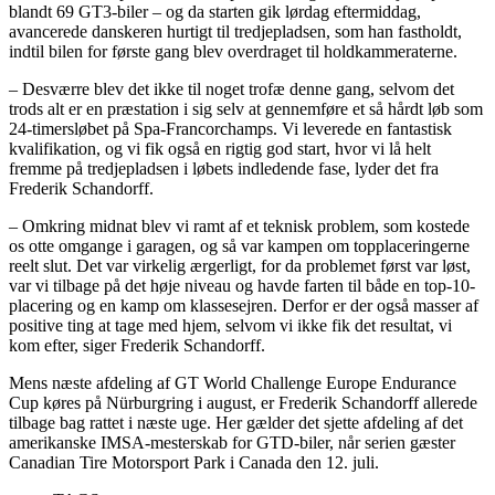
blandt 69 GT3-biler – og da starten gik lørdag eftermiddag,
avancerede danskeren hurtigt til tredjepladsen, som han fastholdt,
indtil bilen for første gang blev overdraget til holdkammeraterne.
– Desværre blev det ikke til noget trofæ denne gang, selvom det
trods alt er en præstation i sig selv at gennemføre et så hårdt løb som
24-timersløbet på Spa-Francorchamps. Vi leverede en fantastisk
kvalifikation, og vi fik også en rigtig god start, hvor vi lå helt
fremme på tredjepladsen i løbets indledende fase, lyder det fra
Frederik Schandorff.
– Omkring midnat blev vi ramt af et teknisk problem, som kostede
os otte omgange i garagen, og så var kampen om topplaceringerne
reelt slut. Det var virkelig ærgerligt, for da problemet først var løst,
var vi tilbage på det høje niveau og havde farten til både en top-10-
placering og en kamp om klassesejren. Derfor er der også masser af
positive ting at tage med hjem, selvom vi ikke fik det resultat, vi
kom efter, siger Frederik Schandorff.
Mens næste afdeling af GT World Challenge Europe Endurance
Cup køres på Nürburgring i august, er Frederik Schandorff allerede
tilbage bag rattet i næste uge. Her gælder det sjette afdeling af det
amerikanske IMSA-mesterskab for GTD-biler, når serien gæster
Canadian Tire Motorsport Park i Canada den 12. juli.