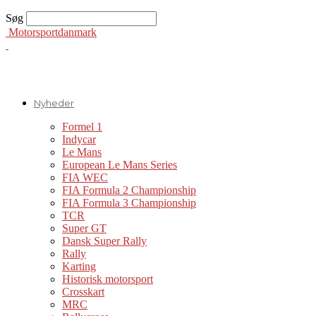
Søg
Motorsportdanmark
Nyheder
Formel 1
Indycar
Le Mans
European Le Mans Series
FIA WEC
FIA Formula 2 Championship
FIA Formula 3 Championship
TCR
Super GT
Dansk Super Rally
Rally
Karting
Historisk motorsport
Crosskart
MRC