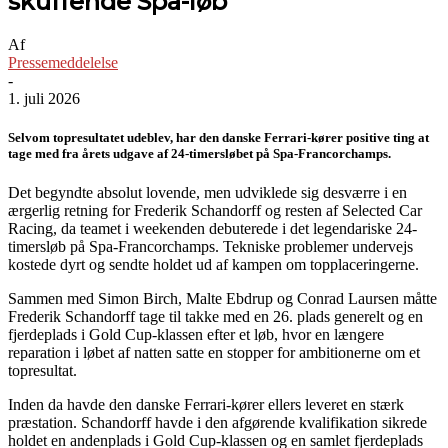
skuffende Spa-løb
Af
Pressemeddelelse
-
1. juli 2026
Selvom topresultatet udeblev, har den danske Ferrari-kører positive ting at
tage med fra årets udgave af 24-timersløbet på Spa-Francorchamps.
Det begyndte absolut lovende, men udviklede sig desværre i en
ærgerlig retning for Frederik Schandorff og resten af Selected Car
Racing, da teamet i weekenden debuterede i det legendariske 24-
timersløb på Spa-Francorchamps. Tekniske problemer undervejs
kostede dyrt og sendte holdet ud af kampen om topplaceringerne.
Sammen med Simon Birch, Malte Ebdrup og Conrad Laursen måtte
Frederik Schandorff tage til takke med en 26. plads generelt og en
fjerdeplads i Gold Cup-klassen efter et løb, hvor en længere
reparation i løbet af natten satte en stopper for ambitionerne om et
topresultat.
Inden da havde den danske Ferrari-kører ellers leveret en stærk
præstation. Schandorff havde i den afgørende kvalifikation sikrede
holdet en andenplads i Gold Cup-klassen og en samlet fjerdeplads