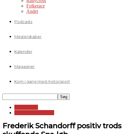
Rallycross
Folkerace
Andet
Podcasts
Mesterskaber
Kalender
Magasiner
Kom i gang med motorsport
Sportsvogne
GT World Challenge
Frederik Schandorff positiv trods