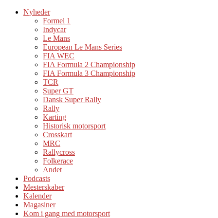
Nyheder
Formel 1
Indycar
Le Mans
European Le Mans Series
FIA WEC
FIA Formula 2 Championship
FIA Formula 3 Championship
TCR
Super GT
Dansk Super Rally
Rally
Karting
Historisk motorsport
Crosskart
MRC
Rallycross
Folkerace
Andet
Podcasts
Mesterskaber
Kalender
Magasiner
Kom i gang med motorsport