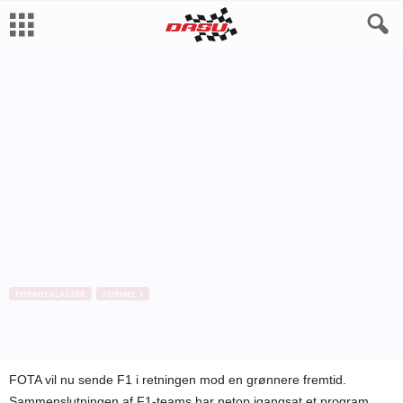
FORMELKLASSER
FORMEL 1
FOTA vil gå grønnere veje
Af
Bo Skovfoged
-
30. juni 2010
FOTA vil nu sende F1 i retningen mod en grønnere fremtid.
Sammenslutningen af F1-teams har netop igangsat et program,