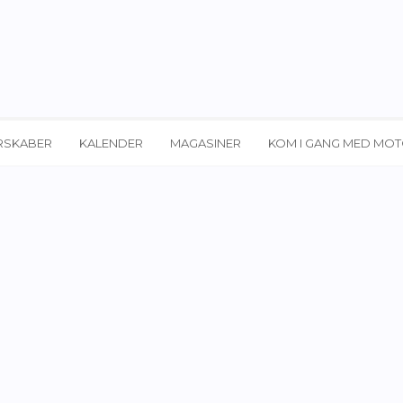
RSKABER
KALENDER
MAGASINER
KOM I GANG MED MO