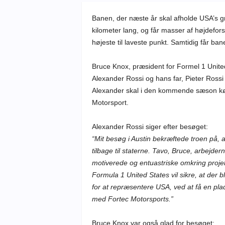
Banen, der næste år skal afholde USA’s gr
kilometer lang, og får masser af højdeforsk
højeste til laveste punkt. Samtidig får ban
Bruce Knox, præsident for Formel 1 Unite
Alexander Rossi og hans far, Pieter Ross
Alexander skal i den kommende sæson kør
Motorsport.
Alexander Rossi siger efter besøget:
“Mit besøg i Austin bekræftede troen på, 
tilbage til staterne. Tavo, Bruce, arbejde
motiverede og entuastriske omkring projekt
Formula 1 United States vil sikre, at der bl
for at repræsentere USA, ved at få en pla
med Fortec Motorsports.”
Bruce Knox var også glad for besøget: