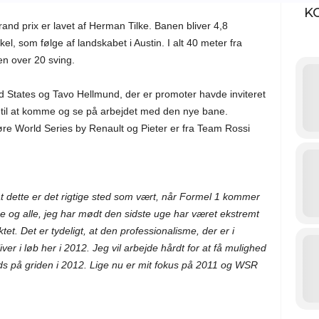
K
and prix er lavet af Herman Tilke. Banen bliver 4,8
el, som følge af landskabet i Austin. I alt 40 meter fra
en over 20 sving.
d States og Tavo Hellmund, der er promoter havde inviteret
i til at komme og se på arbejdet med den nye bane.
e World Series by Renault og Pieter er fra Team Rossi
at dette er det rigtige sted som vært, når Formel 1 kommer
rne og alle, jeg har mødt den sidste uge har været ekstremt
et. Det er tydeligt, at den professionalisme, der er i
iver i løb her i 2012. Jeg vil arbejde hårdt for at få mulighed
ds på griden i 2012. Lige nu er mit fokus på 2011 og WSR