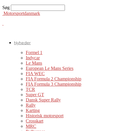
Søg
Motorsportdanmark
Nyheder
Formel 1
Indycar
Le Mans
European Le Mans Series
FIA WEC
FIA Formula 2 Championship
FIA Formula 3 Championship
TCR
Super GT
Dansk Super Rally
Rally
Karting
Historisk motorsport
Crosskart
MRC