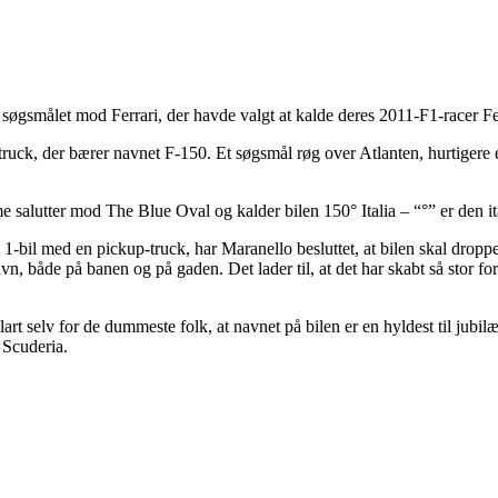
t søgsmålet mod Ferrari, der havde valgt at kalde deres 2011-F1-racer F
ptruck, der bærer navnet F-150. Et søgsmål røg over Atlanten, hurtigere
 salutter mod The Blue Oval og kalder bilen 150° Italia – “°” er den ita
 1-bil med en pickup-truck, har Maranello besluttet, at bilen skal dropp
navn, både på banen og på gaden. Det lader til, at det har skabt så stor 
lart selv for de dummeste folk, at navnet på bilen er en hyldest til jubil
 Scuderia.