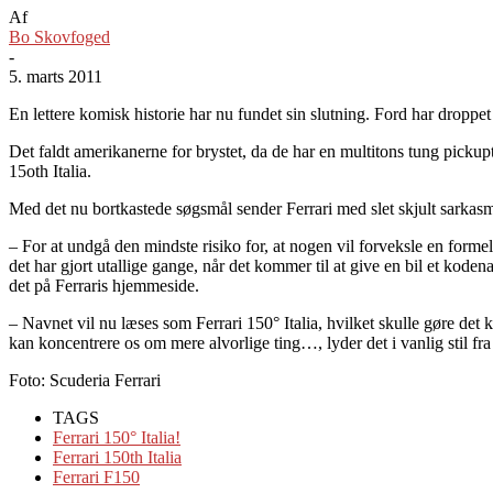
Af
Bo Skovfoged
-
5. marts 2011
En lettere komisk historie har nu fundet sin slutning. Ford har droppe
Det faldt amerikanerne for brystet, da de har en multitons tung picku
15oth Italia.
Med det nu bortkastede søgsmål sender Ferrari med slet skjult sarkasme
– For at undgå den mindste risiko for, at nogen vil forveksle en formel
det har gjort utallige gange, når det kommer til at give en bil et kode
det på Ferraris hjemmeside.
– Navnet vil nu læses som Ferrari 150° Italia, hvilket skulle gøre det k
kan koncentrere os om mere alvorlige ting…, lyder det i vanlig stil fra
Foto: Scuderia Ferrari
TAGS
Ferrari 150° Italia!
Ferrari 150th Italia
Ferrari F150