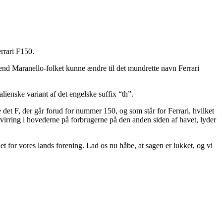
errari F150.
 end Maranello-folket kunne ændre til det mundrette navn Ferrari
lienske variant af det engelske suffix “th”.
e det F, der går forud for nummer 150, og som står for Ferrari, hvilket
forvirring i hovederne på forbrugerne på den anden siden af havet, lyder
æet for vores lands forening. Lad os nu håbe, at sagen er lukket, og vi