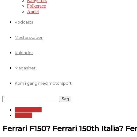
Rallycross
Folkerace
Andet
Podcasts
Mesterskaber
Kalender
Magasiner
Kom i gang med motorsport
Formelklasser
Formel 1
Ferrari F150? Ferrari 150th Italia? Ferr