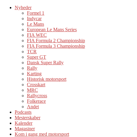
Nyheder
Formel 1
Indycar
Le Mans
European Le Mans Series
FIA WEC
FIA Formula 2 Championship
FIA Formula 3 Championship
TCR
Super GT
Dansk Super Rally
Rally
Karting
Historisk motorsport
Crosskart
MRC
Rallycross
Folkerace
Andet
Podcasts
Mesterskaber
Kalender
Magasiner
Kom i gang med motorsport