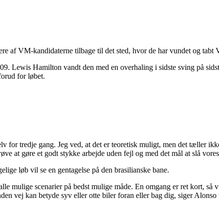
re af VM-kandidaterne tilbage til det sted, hvor de har vundet og tabt V
 2009. Lewis Hamilton vandt den med en overhaling i sidste sving på sid
forud for løbet.
elv for tredje gang. Jeg ved, at det er teoretisk muligt, men det tæller i
ve at gøre et godt stykke arbejde uden fejl og med det mål at slå vores
elige løb vil se en gentagelse på den brasilianske bane.
e alle mulige scenarier på bedst mulige måde. En omgang er ret kort, så v
nden vej kan betyde syv eller otte biler foran eller bag dig, siger Alonso 