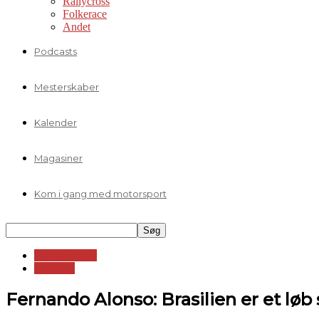
Rallycross
Folkerace
Andet
Podcasts
Mesterskaber
Kalender
Magasiner
Kom i gang med motorsport
Formelklasser
Formel 1
Fernando Alonso: Brasilien er et løb