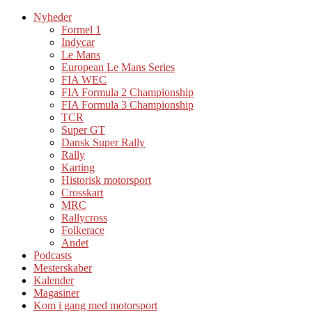
Nyheder
Formel 1
Indycar
Le Mans
European Le Mans Series
FIA WEC
FIA Formula 2 Championship
FIA Formula 3 Championship
TCR
Super GT
Dansk Super Rally
Rally
Karting
Historisk motorsport
Crosskart
MRC
Rallycross
Folkerace
Andet
Podcasts
Mesterskaber
Kalender
Magasiner
Kom i gang med motorsport