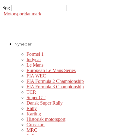
Søg
Motorsportdanmark
Nyheder
Formel 1
Indycar
Le Mans
European Le Mans Series
FIA WEC
FIA Formula 2 Championship
FIA Formula 3 Championship
TCR
Super GT
Dansk Super Rally
Rally
Karting
Historisk motorsport
Crosskart
MRC