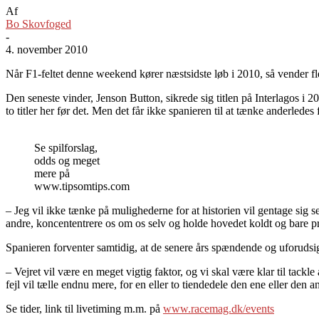
Af
Bo Skovfoged
-
4. november 2010
Når F1-feltet denne weekend kører næstsidste løb i 2010, så vender fle
Den seneste vinder, Jenson Button, sikrede sig titlen på Interlagos i
to titler her før det. Men det får ikke spanieren til at tænke anderledes 
Se spilforslag,
odds og meget
mere på
www.tipsomtips.com
– Jeg vil ikke tænke på mulighederne for at historien vil gentage sig s
andre, koncententrere os om os selv og holde hovedet koldt og bare prø
Spanieren forventer samtidig, at de senere års spændende og uforudsig
– Vejret vil være en meget vigtig faktor, og vi skal være klar til tackl
fejl vil tælle endnu mere, for en eller to tiendedele den ene eller den a
Se tider, link til livetiming m.m. på
www.racemag.dk/events