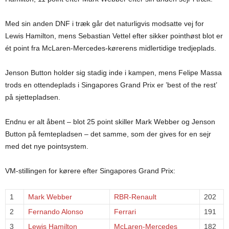
Med sin anden DNF i træk går det naturligvis modsatte vej for
Lewis Hamilton, mens Sebastian Vettel efter sikker pointhøst blot er
ét point fra McLaren-Mercedes-kørerens midlertidige tredjeplads.
Jenson Button holder sig stadig inde i kampen, mens Felipe Massa
trods en ottendeplads i Singapores Grand Prix er ’best of the rest’
på sjettepladsen.
Endnu er alt åbent – blot 25 point skiller Mark Webber og Jenson
Button på femtepladsen – det samme, som der gives for en sejr
med det nye pointsystem.
VM-stillingen for kørere efter Singapores Grand Prix:
1
Mark Webber
RBR-Renault
202
2
Fernando Alonso
Ferrari
191
3
Lewis Hamilton
McLaren-Mercedes
182