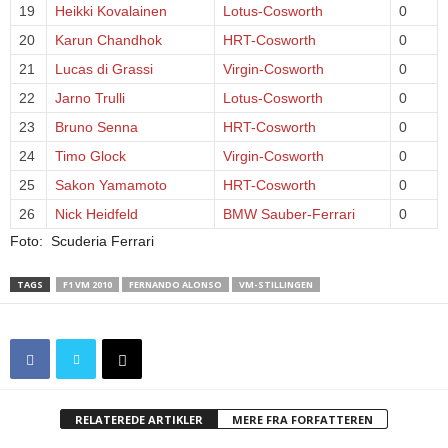
19
Heikki Kovalainen
Lotus-Cosworth
0
20
Karun Chandhok
HRT-Cosworth
0
21
Lucas di Grassi
Virgin-Cosworth
0
22
Jarno Trulli
Lotus-Cosworth
0
23
Bruno Senna
HRT-Cosworth
0
24
Timo Glock
Virgin-Cosworth
0
25
Sakon Yamamoto
HRT-Cosworth
0
26
Nick Heidfeld
BMW Sauber-Ferrari
0
Foto: Scuderia Ferrari
TAGS
F1 VM 2010
FERNANDO ALONSO
VM-STILLINGEN
RELATEREDE ARTIKLER
MERE FRA FORFATTEREN