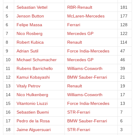
4
Sebastian Vettel
RBR-Renault
181
5
Jenson Button
McLaren-Mercedes
177
6
Felipe Massa
Ferrari
128
7
Nico Rosberg
Mercedes GP
122
8
Robert Kubica
Renault
114
9
Adrian Sutil
Force India-Mercedes
47
10
Michael Schumacher
Mercedes GP
46
11
Rubens Barrichello
Williams-Cosworth
39
12
Kamui Kobayashi
BMW Sauber-Ferrari
21
13
Vitaly Petrov
Renault
19
14
Nico Hulkenberg
Williams-Cosworth
17
15
Vitantonio Liuzzi
Force India-Mercedes
13
16
Sebastien Buemi
STR-Ferrari
7
17
Pedro de la Rosa
BMW Sauber-Ferrari
6
18
Jaime Alguersuari
STR-Ferrari
3