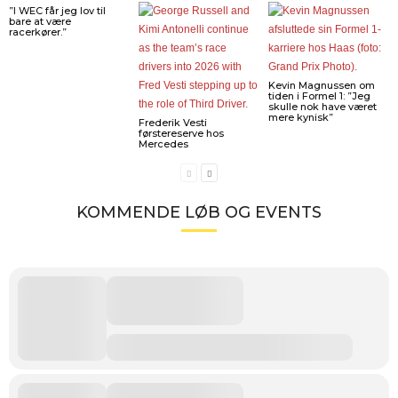
”I WEC får jeg lov til
bare at være
racerkører.”
Kevin Magnussen om
tiden i Formel 1: ”Jeg
skulle nok have været
mere kynisk”
Frederik Vesti
førstereserve hos
Mercedes
KOMMENDE LØB OG EVENTS