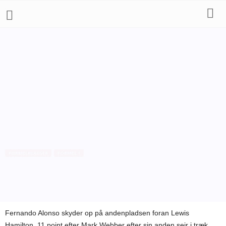
FORMELKLASSER
FORMEL 1
F1 VM-stillingen efter Singapores
Grand Prix
Af
Bo Skovfoged
-
28. september 2010
Fernando Alonso skyder op på andenpladsen foran Lewis
Hamilton, 11 point efter Mark Webber efter sin anden sejr i træk.