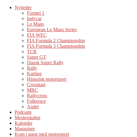
Nyheder
Formel 1
Indycar
Le Mans
European Le Mans Series
FIA WEC
FIA Formula 2 Championship
FIA Formula 3 Championship
TCR
Super GT
Dansk Super Rally
Rally
Karting
Historisk motorsport
Crosskart
MRC
Rallycross
Folkerace
Andet
Podcasts
Mesterskaber
Kalender
Magasiner
Kom i gang med motorsport