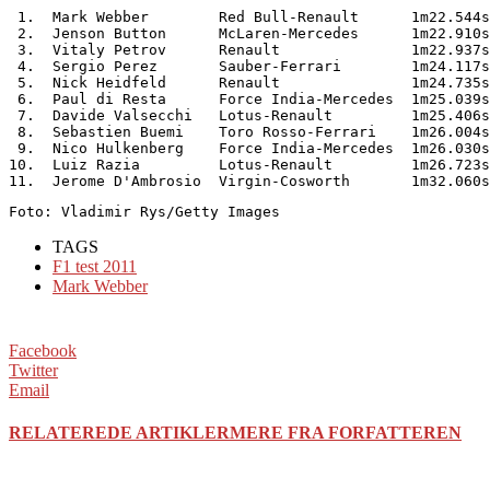
 1.  Mark Webber        Red Bull-Renault      1m22.544s
 2.  Jenson Button      McLaren-Mercedes      1m22.910s
 3.  Vitaly Petrov      Renault               1m22.937s
 4.  Sergio Perez       Sauber-Ferrari        1m24.117s
 5.  Nick Heidfeld      Renault               1m24.735s
 6.  Paul di Resta      Force India-Mercedes  1m25.039s
 7.  Davide Valsecchi   Lotus-Renault         1m25.406s
 8.  Sebastien Buemi    Toro Rosso-Ferrari    1m26.004s
 9.  Nico Hulkenberg    Force India-Mercedes  1m26.030s
10.  Luiz Razia         Lotus-Renault         1m26.723s
11.  Jerome D'Ambrosio  Virgin-Cosworth       1m32.060s
Foto: Vladimir Rys/Getty Images
TAGS
F1 test 2011
Mark Webber
Facebook
Twitter
Email
RELATEREDE ARTIKLER
MERE FRA FORFATTEREN