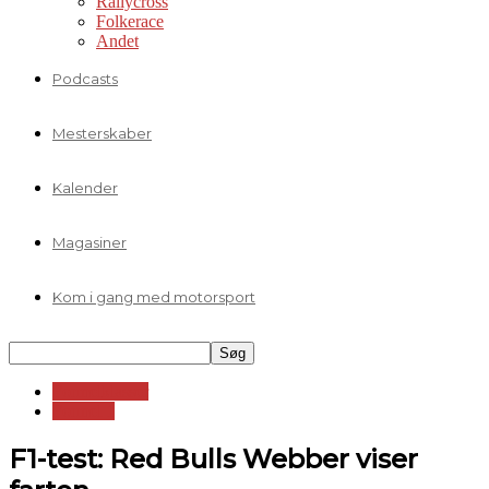
Rallycross
Folkerace
Andet
Podcasts
Mesterskaber
Kalender
Magasiner
Kom i gang med motorsport
Formelklasser
Formel 1
F1-test: Red Bulls Webber viser