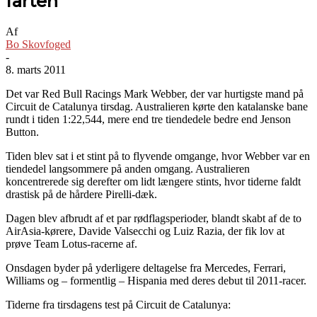
farten
Af
Bo Skovfoged
-
8. marts 2011
Det var Red Bull Racings Mark Webber, der var hurtigste mand på
Circuit de Catalunya tirsdag. Australieren kørte den katalanske bane
rundt i tiden 1:22,544, mere end tre tiendedele bedre end Jenson
Button.
Tiden blev sat i et stint på to flyvende omgange, hvor Webber var en
tiendedel langsommere på anden omgang. Australieren
koncentrerede sig derefter om lidt længere stints, hvor tiderne faldt
drastisk på de hårdere Pirelli-dæk.
Dagen blev afbrudt af et par rødflagsperioder, blandt skabt af de to
AirAsia-kørere, Davide Valsecchi og Luiz Razia, der fik lov at
prøve Team Lotus-racerne af.
Onsdagen byder på yderligere deltagelse fra Mercedes, Ferrari,
Williams og – formentlig – Hispania med deres debut til 2011-racer.
Tiderne fra tirsdagens test på Circuit de Catalunya: