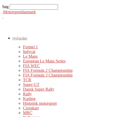
Søg
Motorsportdanmark
Nyheder
Formel 1
Indycar
Le Mans
European Le Mans Series
FIA WEC
FIA Formula 2 Championship
FIA Formula 3 Championship
TCR
Super GT
Dansk Super Rally
Rally
Karting
Historisk motorsport
Crosskart
MRC