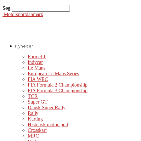
Søg
Motorsportdanmark
Nyheder
Formel 1
Indycar
Le Mans
European Le Mans Series
FIA WEC
FIA Formula 2 Championship
FIA Formula 3 Championship
TCR
Super GT
Dansk Super Rally
Rally
Karting
Historisk motorsport
Crosskart
MRC