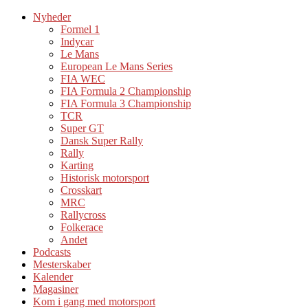
Nyheder
Formel 1
Indycar
Le Mans
European Le Mans Series
FIA WEC
FIA Formula 2 Championship
FIA Formula 3 Championship
TCR
Super GT
Dansk Super Rally
Rally
Karting
Historisk motorsport
Crosskart
MRC
Rallycross
Folkerace
Andet
Podcasts
Mesterskaber
Kalender
Magasiner
Kom i gang med motorsport