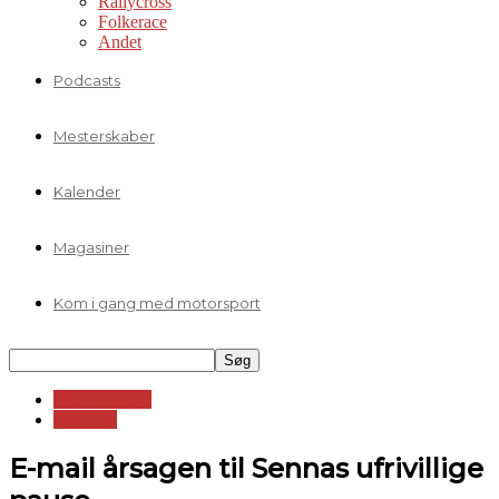
Rallycross
Folkerace
Andet
Podcasts
Mesterskaber
Kalender
Magasiner
Kom i gang med motorsport
Formelklasser
Formel 1
E-mail årsagen til Sennas ufrivillige