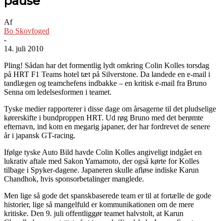
pause
Af
Bo Skovfoged
-
14. juli 2010
Pling! Sådan har det formentlig lydt omkring Colin Kolles torsdag
på HRT F1 Teams hotel tæt på Silverstone. Da landede en e-mail i
tandlægen og teamchefens indbakke – en kritisk e-mail fra Bruno
Senna om ledelsesformen i teamet.
Tyske medier rapporterer i disse dage om årsagerne til det pludselige
kørerskifte i bundproppen HRT. Ud røg Bruno med det berømte
efternavn, ind kom en megarig japaner, der har fordrevet de senere
år i japansk GT-racing.
Ifølge tyske Auto Bild havde Colin Kolles angiveligt indgået en
lukrativ aftale med Sakon Yamamoto, der også kørte for Kolles
tilbage i Spyker-dagene. Japaneren skulle afløse indiske Karun
Chandhok, hvis sponsorbetalinger manglede.
Men lige så gode det spanskbaserede team er til at fortælle de gode
historier, lige så mangelfuld er kommunikationen om de mere
kritiske. Den 9. juli offentliggør teamet halvstolt, at Karun