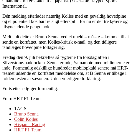
Chandhok nu er støttet af et japansk (!) selskab, Jaypee Sports
International.
Dén melding efterlader naturlig Kolles med en gevaldig hovedpine
og et potentielt kostbart retsligt efterspil – for nu er der tre kørere og
tilsyneladende penge nok.
Midt i alt dette er Bruno Senna ved et uheld – måske – kommet til at
sende en kortfattet, men Kolles-kritisk e-mail, og den tidligere
tandlæges hovedpine fortager sig.
Fredag den 9. juli bekræftes så rygterne fra torsdag aften i
Silverstone-paddocken. Senna er ude, Yamamoto med millionerne er
inde. Formentlig adskillige hundreder mobilopkald senere må HRT-
teamet udsende en kortfattet meddelelse om, at B Senna er tilbage i
folden resten af sæsonen. Uden yderligere forklaring.
Fortsættelse følger formentlig.
Foto: HRT F1 Team
TAGS
Bruno Senna
Colin Kolles
Hispania Racing
HRT F1 Team