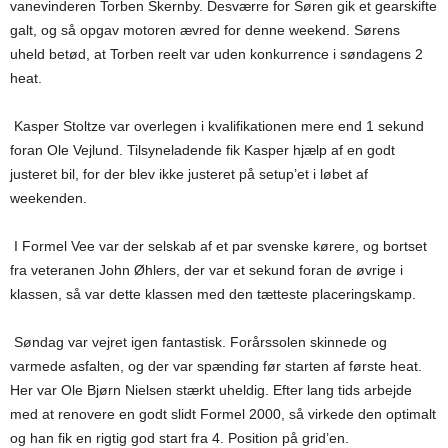
vanevinderen Torben Skernby. Desværre for Søren gik et gearskifte
galt, og så opgav motoren ævred for denne weekend. Sørens
uheld betød, at Torben reelt var uden konkurrence i søndagens 2
heat.
Kasper Stoltze var overlegen i kvalifikationen mere end 1 sekund
foran Ole Vejlund. Tilsyneladende fik Kasper hjælp af en godt
justeret bil, for der blev ikke justeret på setup’et i løbet af
weekenden.
I Formel Vee var der selskab af et par svenske kørere, og bortset
fra veteranen John Øhlers, der var et sekund foran de øvrige i
klassen, så var dette klassen med den tætteste placeringskamp.
Søndag var vejret igen fantastisk. Forårssolen skinnede og
varmede asfalten, og der var spænding før starten af første heat.
Her var Ole Bjørn Nielsen stærkt uheldig. Efter lang tids arbejde
med at renovere en godt slidt Formel 2000, så virkede den optimalt
og han fik en rigtig god start fra 4. Position på grid’en.