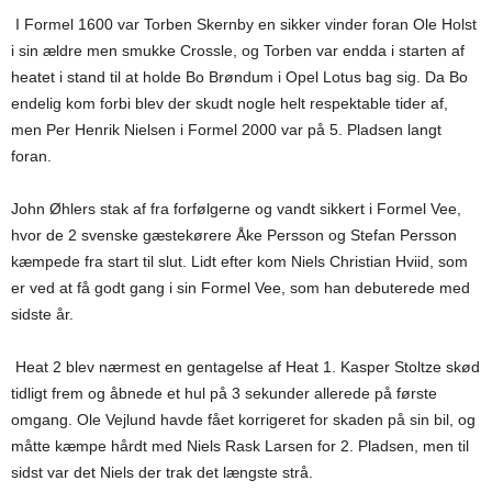
I Formel 1600 var Torben Skernby en sikker vinder foran Ole Holst
i sin ældre men smukke Crossle, og Torben var endda i starten af
heatet i stand til at holde Bo Brøndum i Opel Lotus bag sig. Da Bo
endelig kom forbi blev der skudt nogle helt respektable tider af,
men Per Henrik Nielsen i Formel 2000 var på 5. Pladsen langt
foran.
John Øhlers stak af fra forfølgerne og vandt sikkert i Formel Vee,
hvor de 2 svenske gæstekørere Åke Persson og Stefan Persson
kæmpede fra start til slut. Lidt efter kom Niels Christian Hviid, som
er ved at få godt gang i sin Formel Vee, som han debuterede med
sidste år.
Heat 2 blev nærmest en gentagelse af Heat 1. Kasper Stoltze skød
tidligt frem og åbnede et hul på 3 sekunder allerede på første
omgang. Ole Vejlund havde fået korrigeret for skaden på sin bil, og
måtte kæmpe hårdt med Niels Rask Larsen for 2. Pladsen, men til
sidst var det Niels der trak det længste strå.