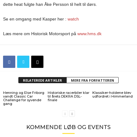
dette heat fulgte han Åke Persson til helt til dørs.
Se en omgang med Kasper her :
watch
Læs mere om Historisk Motorsport på
www.hms.dk
RELATEREDE ARTIKLER
MERE FRA FORFATTEREN
Henning og Else Friborg
Historiske racerbiler klar
Klassiker-holdene blev
vandt Classic Car
til årets DEKRA DSL-
udfordret i Himmerland
Challenge for syvende
finale
gang
KOMMENDE LØB OG EVENTS