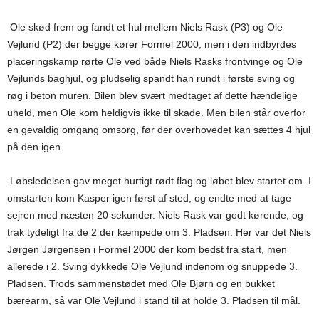
Ole skød frem og fandt et hul mellem Niels Rask (P3) og Ole
Vejlund (P2) der begge kører Formel 2000, men i den indbyrdes
placeringskamp rørte Ole ved både Niels Rasks frontvinge og Ole
Vejlunds baghjul, og pludselig spandt han rundt i første sving og
røg i beton muren. Bilen blev svært medtaget af dette hændelige
uheld, men Ole kom heldigvis ikke til skade. Men bilen står overfor
en gevaldig omgang omsorg, før der overhovedet kan sættes 4 hjul
på den igen.
Løbsledelsen gav meget hurtigt rødt flag og løbet blev startet om. I
omstarten kom Kasper igen først af sted, og endte med at tage
sejren med næsten 20 sekunder. Niels Rask var godt kørende, og
trak tydeligt fra de 2 der kæmpede om 3. Pladsen. Her var det Niels
Jørgen Jørgensen i Formel 2000 der kom bedst fra start, men
allerede i 2. Sving dykkede Ole Vejlund indenom og snuppede 3.
Pladsen. Trods sammenstødet med Ole Bjørn og en bukket
bærearm, så var Ole Vejlund i stand til at holde 3. Pladsen til mål.