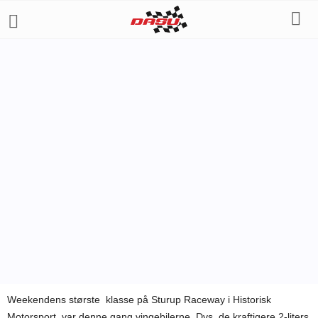
HISTORISK MOTORSPORT
Af
Klaus Laybourn
-
28. april 2010
Weekendens største klasse på Sturup Raceway i Historisk
Motorsport var denne gang vingebilerne. Dvs. de kraftigere 2-liters