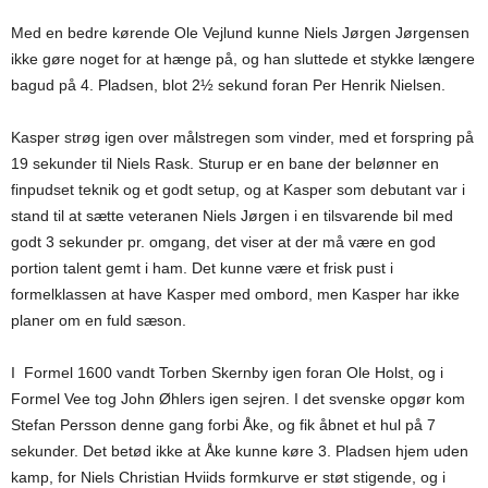
Med en bedre kørende Ole Vejlund kunne Niels Jørgen Jørgensen
ikke gøre noget for at hænge på, og han sluttede et stykke længere
bagud på 4. Pladsen, blot 2½ sekund foran Per Henrik Nielsen.
Kasper strøg igen over målstregen som vinder, med et forspring på
19 sekunder til Niels Rask. Sturup er en bane der belønner en
finpudset teknik og et godt setup, og at Kasper som debutant var i
stand til at sætte veteranen Niels Jørgen i en tilsvarende bil med
godt 3 sekunder pr. omgang, det viser at der må være en god
portion talent gemt i ham. Det kunne være et frisk pust i
formelklassen at have Kasper med ombord, men Kasper har ikke
planer om en fuld sæson.
I Formel 1600 vandt Torben Skernby igen foran Ole Holst, og i
Formel Vee tog John Øhlers igen sejren. I det svenske opgør kom
Stefan Persson denne gang forbi Åke, og fik åbnet et hul på 7
sekunder. Det betød ikke at Åke kunne køre 3. Pladsen hjem uden
kamp, for Niels Christian Hviids formkurve er støt stigende, og i