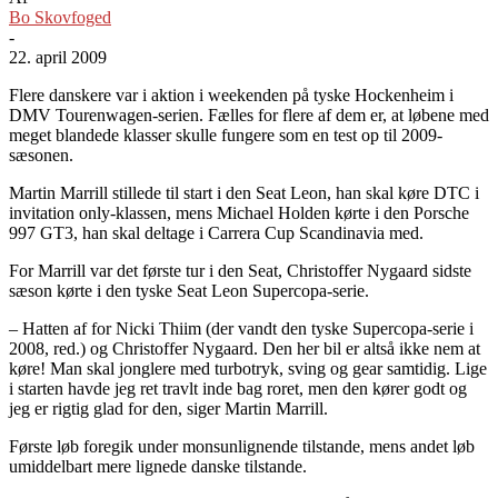
Bo Skovfoged
-
22. april 2009
Flere danskere var i aktion i weekenden på tyske Hockenheim i
DMV Tourenwagen-serien. Fælles for flere af dem er, at løbene med
meget blandede klasser skulle fungere som en test op til 2009-
sæsonen.
Martin Marrill stillede til start i den Seat Leon, han skal køre DTC i
invitation only-klassen, mens Michael Holden kørte i den Porsche
997 GT3, han skal deltage i Carrera Cup Scandinavia med.
For Marrill var det første tur i den Seat, Christoffer Nygaard sidste
sæson kørte i den tyske Seat Leon Supercopa-serie.
– Hatten af for Nicki Thiim (der vandt den tyske Supercopa-serie i
2008, red.) og Christoffer Nygaard. Den her bil er altså ikke nem at
køre! Man skal jonglere med turbotryk, sving og gear samtidig. Lige
i starten havde jeg ret travlt inde bag roret, men den kører godt og
jeg er rigtig glad for den, siger Martin Marrill.
Første løb foregik under monsunlignende tilstande, mens andet løb
umiddelbart mere lignede danske tilstande.