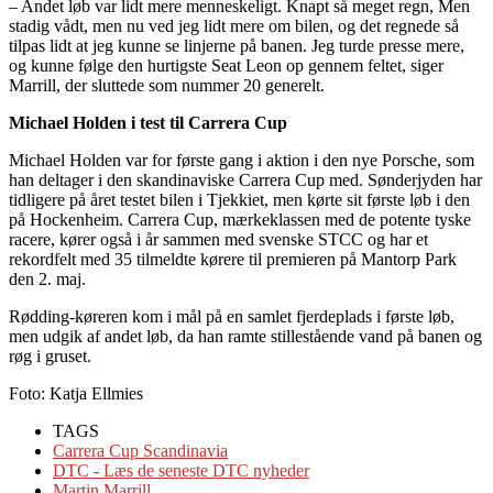
– Andet løb var lidt mere menneskeligt. Knapt så meget regn, Men
stadig vådt, men nu ved jeg lidt mere om bilen, og det regnede så
tilpas lidt at jeg kunne se linjerne på banen. Jeg turde presse mere,
og kunne følge den hurtigste Seat Leon op gennem feltet, siger
Marrill, der sluttede som nummer 20 generelt.
Michael Holden i test til Carrera Cup
Michael Holden var for første gang i aktion i den nye Porsche, som
han deltager i den skandinaviske Carrera Cup med. Sønderjyden har
tidligere på året testet bilen i Tjekkiet, men kørte sit første løb i den
på Hockenheim. Carrera Cup, mærkeklassen med de potente tyske
racere, kører også i år sammen med svenske STCC og har et
rekordfelt med 35 tilmeldte kørere til premieren på Mantorp Park
den 2. maj.
Rødding-køreren kom i mål på en samlet fjerdeplads i første løb,
men udgik af andet løb, da han ramte stillestående vand på banen og
røg i gruset.
Foto: Katja Ellmies
TAGS
Carrera Cup Scandinavia
DTC - Læs de seneste DTC nyheder
Martin Marrill