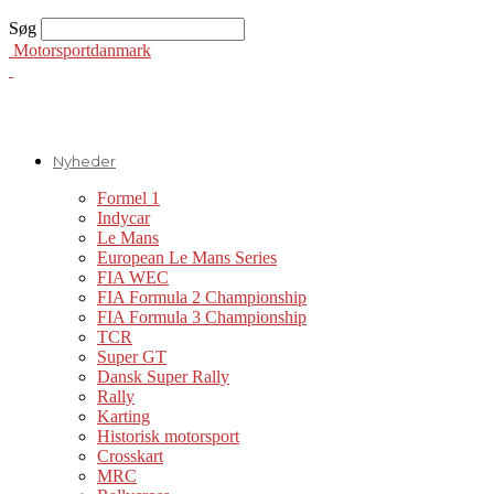
Søg
Motorsportdanmark
Nyheder
Formel 1
Indycar
Le Mans
European Le Mans Series
FIA WEC
FIA Formula 2 Championship
FIA Formula 3 Championship
TCR
Super GT
Dansk Super Rally
Rally
Karting
Historisk motorsport
Crosskart
MRC