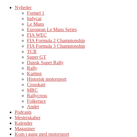
Nyheder
Formel 1
Indycar
Le Mans
European Le Mans Series
FIA WEC
FIA Formula 2 Championship
FIA Formula 3 Championship
TCR
Super GT
Dansk Super Rally
Rally
Karting
Historisk motorsport
Crosskart
MRC
Rallycross
Folkerace
Andet
Podcasts
Mesterskaber
Kalender
Magasiner
Kom i gang med motorsport