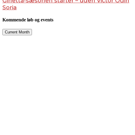
Ginetta-sæsonen starter – uden Victor Odin
Soria
Kommende løb og events
Current Month