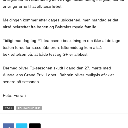
arrangørerne til at afblæse løbet.
Meldingen kommer efter dages usikkerhed, men mandag er det
altså bekræftet fra banen og Bahrains royale familie.
Tidligt mandag tog F1-teamsene beslutningen om ikke at deltage i
testen forud for sæsonåbneren. Eftermiddag kom altså
bekræftelsen på, at både test og GP er afblæst.
Dermed bliver F1-sæsonen skudt i gang den 27. marts med
Australiens Grand Prix. Løbet i Bahrain bliver muligvis afviklet
senere på sæsonen.
Foto: Ferrari
TAGS
BAHRAIN GP 2011