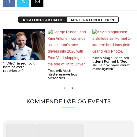
RELATEREDE ARTIKLER
MERE FRA FORFATTEREN
Kevin Magnussen om
tiden i Formel 1: ”Jeg
”I WEC får jeg lov til
skulle nok have været
bare at være
mere kynisk”
racerkører.”
Frederik Vesti
førstereserve hos
Mercedes
KOMMENDE LØB OG EVENTS