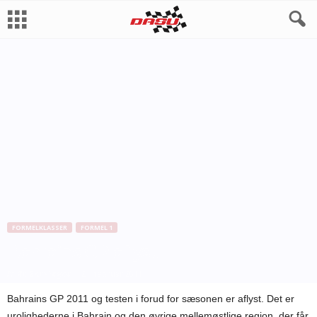
FORMELKLASSER
FORMEL 1
Bahrains GP aflyst
Af
Bo Skovfoged
-
21. februar 2011
Bahrains GP 2011 og testen i forud for sæsonen er aflyst. Det er
urolighederne i Bahrain og den øvrige mellemøstlige region, der får