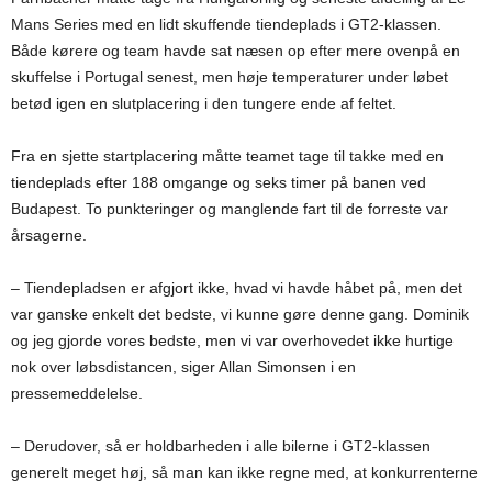
Mans Series med en lidt skuffende tiendeplads i GT2-klassen.
Både kørere og team havde sat næsen op efter mere ovenpå en
skuffelse i Portugal senest, men høje temperaturer under løbet
betød igen en slutplacering i den tungere ende af feltet.
Fra en sjette startplacering måtte teamet tage til takke med en
tiendeplads efter 188 omgange og seks timer på banen ved
Budapest. To punkteringer og manglende fart til de forreste var
årsagerne.
– Tiendepladsen er afgjort ikke, hvad vi havde håbet på, men det
var ganske enkelt det bedste, vi kunne gøre denne gang. Dominik
og jeg gjorde vores bedste, men vi var overhovedet ikke hurtige
nok over løbsdistancen, siger Allan Simonsen i en
pressemeddelelse.
– Derudover, så er holdbarheden i alle bilerne i GT2-klassen
generelt meget høj, så man kan ikke regne med, at konkurrenterne