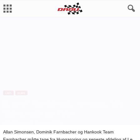
LMS
ELMS
Allan Simonsen og Hankook lider
igen under varmen
Af
Bo Skovfoged
-
24. august 2010
Allan Simonsen, Dominik Farnbacher og Hankook Team
Farnbacher måtte tage fra Hungaroring og seneste afdeling af Le