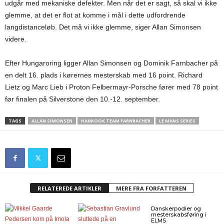
udgår med mekaniske defekter. Men når det er sagt, så skal vi ikke
glemme, at det er flot at komme i mål i dette udfordrende
langdistanceløb. Det må vi ikke glemme, siger Allan Simonsen
videre.
Efter Hungaroring ligger Allan Simonsen og Dominik Farnbacher på
en delt 16. plads i kørernes mesterskab med 16 point. Richard
Lietz og Marc Lieb i Proton Felbermayr-Porsche fører med 78 point
før finalen på Silverstone den 10.-12. september.
TAGS
ALLAN SIMONSEN
HANKOOK TEAM FARNBACHER
LE MANS SERIES
RELATEREDE ARTIKLER
MERE FRA FORFATTEREN
Danskerpodier og
mesterskabsføring i
ELMS