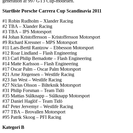
generation af 997 GT3 Cup-modellen.
Startliste Porsche Carrera Cup Scandinavia 2011
#1 Robin Rudholm – Xlander Racing
#2 TBA – Xlander Racing
#3 TBA – IPS Motorsport
#4 Johan Kristoffersson – Kristoffersson Motorsport
#9 Richard Kressner – MPS Motorsport
#11 Lars-Bertil Rantzow – Ebbesson Motorsport
#12 Roar Lindland – Flash Engineering
#13 Carl Philip Bernadotte – Flash Engineering
#14 Matte Karlsson – Flash Engineering
#17 Oscar Palm – Oscar Palm Motorsport
#21 Arne Jörgensen – Westlife Racing
#23 Jan West – Westlife Racing
#27 Niclas Olsson – Bilteknik Motorsport
#31 Philip Forsman – Team Tidö
#35 Mattias Stålknapp – Stålknapp Motorsport
#37 Daniel Haglöf – Team Tidö
#47 Peter Jervemyr – Westlife Racing
#77 TBA – Brovallen Motorsport
#95 Patrik Skoog – PFI Racing
Kategori B