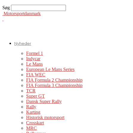
Søg
Motorsportdanmark
Nyheder
Formel 1
Indycar
Le Mans
European Le Mans Series
FIA WEC
FIA Formula 2 Championship
FIA Formula 3 Championship
TCR
Super GT
Dansk Super Rally
Rally
Karting
Historisk motorsport
Crosskart
MRC