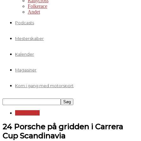
Rallycross
Folkerace
Andet
Podcasts
Mesterskaber
Kalender
Magasiner
Kom i gang med motorsport
Andre serier
24 Porsche på gridden i Carrera
Cup Scandinavia