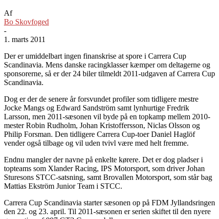
Af
Bo Skovfoged
-
1. marts 2011
Der er umiddelbart ingen finanskrise at spore i Carrera Cup
Scandinavia. Mens danske racingklasser kæmper om deltagerne og
sponsorerne, så er der 24 biler tilmeldt 2011-udgaven af Carrera Cup
Scandinavia.
Dog er der de senere år forsvundet profiler som tidligere mestre
Jocke Mangs og Edward Sandström samt lynhurtige Fredrik
Larsson, men 2011-sæsonen vil byde på en topkamp mellem 2010-
mester Robin Rudholm, Johan Kristoffersson, Niclas Olsson og
Philip Forsman. Den tidligere Carrera Cup-toer Daniel Haglöf
vender også tilbage og vil uden tvivl være med helt fremme.
Endnu mangler der navne på enkelte kørere. Det er dog pladser i
topteams som Xlander Racing, IPS Motorsport, som driver Johan
Sturesons STCC-satsning, samt Brovallen Motorsport, som står bag
Mattias Ekström Junior Team i STCC.
Carrera Cup Scandinavia starter sæsonen op på FDM Jyllandsringen
den 22. og 23. april. Til 2011-sæsonen er serien skiftet til den nyere