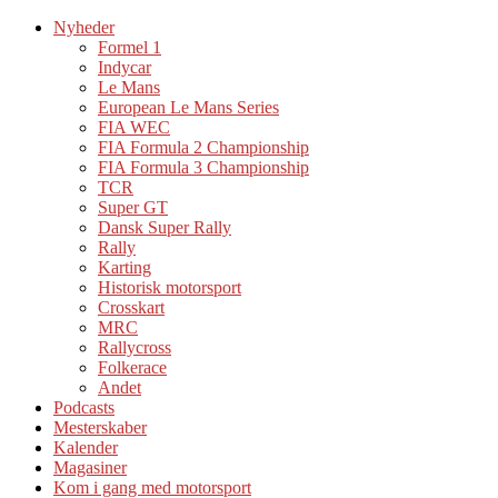
Nyheder
Formel 1
Indycar
Le Mans
European Le Mans Series
FIA WEC
FIA Formula 2 Championship
FIA Formula 3 Championship
TCR
Super GT
Dansk Super Rally
Rally
Karting
Historisk motorsport
Crosskart
MRC
Rallycross
Folkerace
Andet
Podcasts
Mesterskaber
Kalender
Magasiner
Kom i gang med motorsport