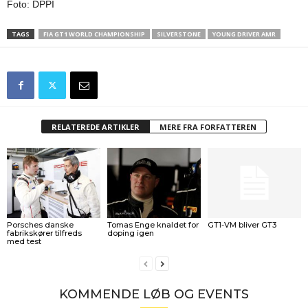
Foto: DPPI
TAGS
FIA GT1 WORLD CHAMPIONSHIP
SILVERSTONE
YOUNG DRIVER AMR
RELATEREDE ARTIKLER
MERE FRA FORFATTEREN
Porsches danske
Tomas Enge knaldet for
GT1-VM bliver GT3
fabrikskører tilfreds
doping igen
med test
KOMMENDE LØB OG EVENTS