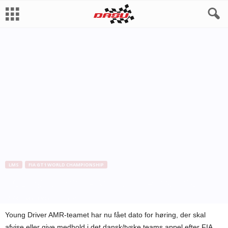
LMS
FIA GT1 WORLD CHAMPIONSHIP
Young Driver AMR til FIA-høring
Af
Bo Skovfoged
-
14. maj 2010
Young Driver AMR-teamet har nu fået dato for høring, der skal
afvise eller give medhold i det dansk/tyske teams appel efter FIA