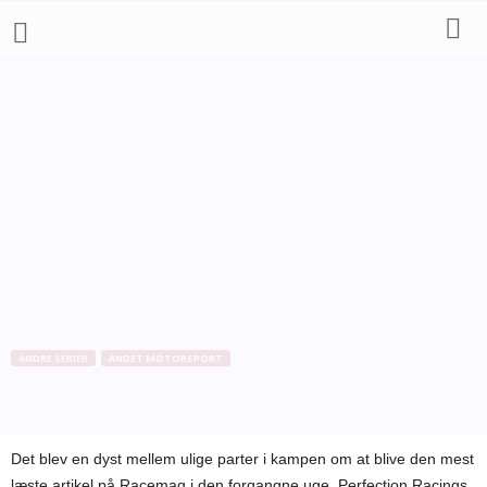
ANDRE SERIER
ANDET MOTORSPORT
Ugens mest læste på Racemag
Af
Bo Skovfoged
-
22. marts 2010
Det blev en dyst mellem ulige parter i kampen om at blive den mest
læste artikel på Racemag i den forgangne uge. Perfection Racings