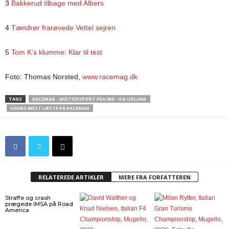
3
Bakkerud tilbage med Albers
4
Tændrør frarøvede Vettel sejren
5
Tom K’s klumme: Klar til test
Foto: Thomas Norsted,
www.racemag.dk
TAGS
RACEMAG - MOTORSPORT FRA IND- OG UDLAND
UGENS MEST LÆSTE PÅ RACEMAG
RELATEREDE ARTIKLER
MERE FRA FORFATTEREN
Straffe og crash
prægede IMSA på Road
America