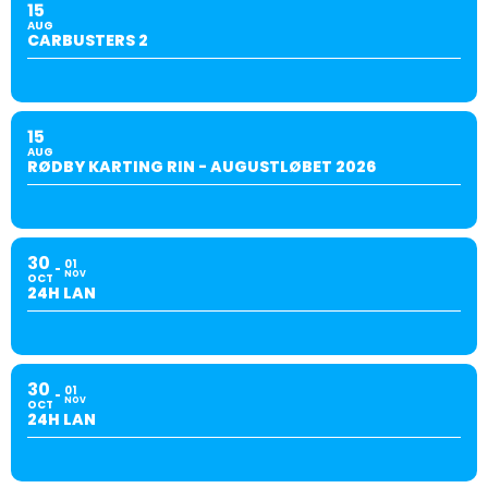
15
AUG
CARBUSTERS 2
15
AUG
RØDBY KARTING RIN - AUGUSTLØBET 2026
30
01
NOV
OCT
24H LAN
30
01
NOV
OCT
24H LAN