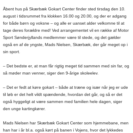
Åbent hus på Skærbæk Gokart Center finder sted tirsdag den 10.
august i tidsrummet fra klokken 16.00 og 20.00, og der er adgang
for både børn og voksne – og alle er uanset alder velkomne til at
tage deres forældre med! Ved arrangementet vil en række af Motor
Sport Sønderjyllands medlemmer være til stede, og det gælder
også en af de yngste, Mads Nielsen, Skærbæk, der går meget op i
sin sport.
– Det bedste er, at man får rigtig meget tid sammen med sin far, og
så møder man venner, siger den 9-årige skoleelev.
– Det er fedt at køre gokart – både at træne og især når jeg er ude
til løb er det helt vildt spændende, hvordan det går, og så er det
også hyggeligt at være sammen med familien hele dagen, siger
den unge kartingkører.
Mads Nielsen har Skærbæk Gokart Center som hjemmebane, men
han har i år bl.a. også kørt på banen i Vojens, hvor det lykkedes