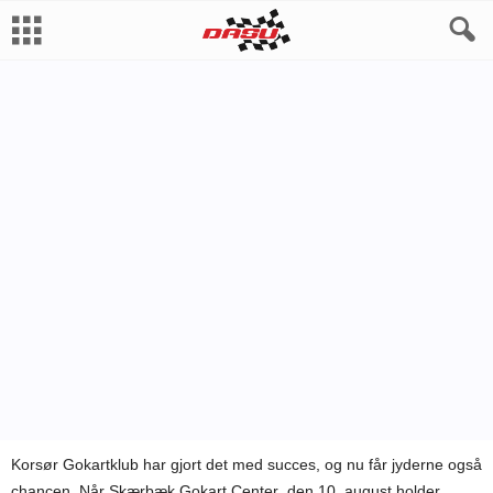
ANDRE SERIER
Af
Bo Skovfoged
-
5. august 2010
Korsør Gokartklub har gjort det med succes, og nu får jyderne også
chancen. Når Skærbæk Gokart Center den 10. august holder