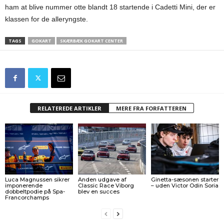
ham at blive nummer otte blandt 18 startende i Cadetti Mini, der er
klassen for de alleryngste.
TAGS
GOKART
SKÆRBÆK GOKART CENTER
RELATEREDE ARTIKLER
MERE FRA FORFATTEREN
Luca Magnussen sikrer
Anden udgave af
Ginetta-sæsonen starter
imponerende
Classic Race Viborg
– uden Victor Odin Soria
dobbeltpodie på Spa-
blev en succes
Francorchamps