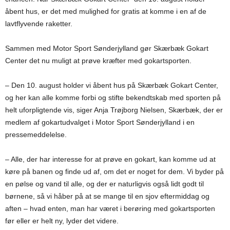
åbent hus, er det med mulighed for gratis at komme i en af de
lavtflyvende raketter.
Sammen med Motor Sport Sønderjylland gør Skærbæk Gokart
Center det nu muligt at prøve kræfter med gokartsporten.
– Den 10. august holder vi åbent hus på Skærbæk Gokart Center,
og her kan alle komme forbi og stifte bekendtskab med sporten på
helt uforpligtende vis, siger Anja Trøjborg Nielsen, Skærbæk, der er
medlem af gokartudvalget i Motor Sport Sønderjylland i en
pressemeddelelse.
– Alle, der har interesse for at prøve en gokart, kan komme ud at
køre på banen og finde ud af, om det er noget for dem. Vi byder på
en pølse og vand til alle, og der er naturligvis også lidt godt til
børnene, så vi håber på at se mange til en sjov eftermiddag og
aften – hvad enten, man har været i berøring med gokartsporten
før eller er helt ny, lyder det videre.