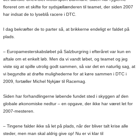
floreret om et skifte for sydsjællænderen til teamet, der siden 2007
har indsat de to lyseblå racere i DTC.
I dag bekræfter de to parter så, at brikkerne endeligt er faldet på
plads.
– Europamesterskabsløbet på Salzburgring i efteråret var kun en
aftale om et enkelt løb. Men da vi vandt løbet, og teamet og jeg
viste sig at spille utrolig godt sammen, så var det en naturlig sag, at
vi begyndte at drøfte mulighederne for at køre sammen i DTC i
2009, fortæller Michel Nykjær til Racemag.
Siden har forhandlingerne løbende fundet sted i skyggen af den
globale økonomiske nedtur – en opgave, der ikke har været let for
2007-mesteren.
– Tingene falder ikke så let på plads, når der bliver talt krise alle
steder, men man skal aldrig give op! Nu er vi klar til