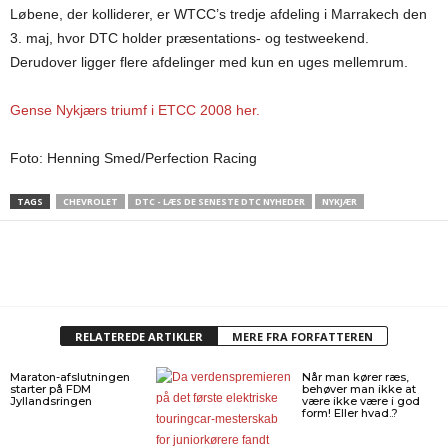
Løbene, der kolliderer, er WTCC’s tredje afdeling i Marrakech den
3. maj, hvor DTC holder præsentations- og testweekend.
Derudover ligger flere afdelinger med kun en uges mellemrum.
Gense Nykjærs triumf i ETCC 2008 her.
Foto: Henning Smed/Perfection Racing
TAGS
CHEVROLET
DTC - LÆS DE SENESTE DTC NYHEDER
NYKJÆR
RELATEREDE ARTIKLER
MERE FRA FORFATTEREN
Maraton-afslutningen
Når man kører ræs,
starter på FDM
behøver man ikke at
Jyllandsringen
være ikke være i god
form! Eller hvad..?