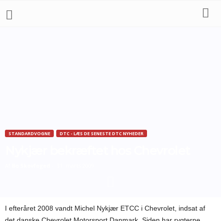
STANDARDVOGNE
DTC - LÆS DE SENESTE DTC NYHEDER
Nykjær bekræftet hos Chevrolet
Af
Bo Skovfoged
-
31. marts 2009
I efteråret 2008 vandt Michel Nykjær ETCC i Chevrolet, indsat af
det danske Chevrolet Motorsport Danmark. Siden har rygterne