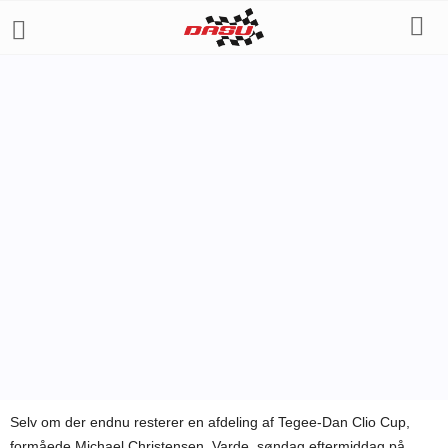
ANDRE SERIER
RENAULT CLIO CUP
STANDARDVOGNE
Af
Bo Skovfoged
-
4. september 2011
Selv om der endnu resterer en afdeling af Tegee-Dan Clio Cup,
formåede Michael Christensen, Varde, søndag eftermiddag på