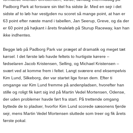
Padborg Park at forsvare sin titel fra sidste år. Med en sejr i det
sidste af to løb har vestjyden nu scoret så mange point, at han er
63 point efter næste mand i tabellen, Jan Seerup, Greve, og da der
er 60 point på højkant i årets finaleløb på Sturup Raceway, kan han
ikke indhentes.
Begge løb på Padborg Park var præget af dramatik og meget tæt
kørsel. I det første løb havde feltets to hurtigste kørere –
fødselaren Jacob Kristensen, Selling, og Michael Kristensen –
svært ved at komme frem i feltet. Langt sværere end eksempelvis
Kim Lund, Silkeborg, der var startet lige foran dem. Efter ti
omgange var Kim Lund fremme på andenpladsen, hvorefter han
stille og roligt fik kørt sig ind på Martin Vedel Mortensen, Odense,
der uden problemer havde ført fra start. På trettende omgang
byttede de to pladser, hvorfor Kim Lund scorede sæsonens fjerde
sejr, mens Martin Vedel Mortensen sluttede som treer og fik årets
første pokal.