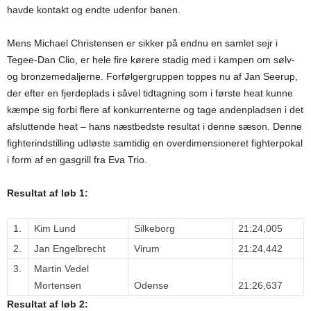
havde kontakt og endte udenfor banen.
Mens Michael Christensen er sikker på endnu en samlet sejr i
Tegee-Dan Clio, er hele fire kørere stadig med i kampen om sølv-
og bronzemedaljerne. Forfølgergruppen toppes nu af Jan Seerup,
der efter en fjerdeplads i såvel tidtagning som i første heat kunne
kæmpe sig forbi flere af konkurrenterne og tage andenpladsen i det
afsluttende heat – hans næstbedste resultat i denne sæson. Denne
fighterindstilling udløste samtidig en overdimensioneret fighterpokal
i form af en gasgrill fra Eva Trio.
Resultat af løb 1:
1.
Kim Lund
Silkeborg
21:24,005
2.
Jan Engelbrecht
Virum
21:24,442
3.
Martin Vedel
Mortensen
Odense
21:26,637
Resultat af løb 2: