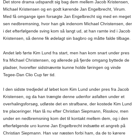
Det store drama udspandt sig bag dem mellem Jacob Kristensen,
Michael Kristensen og en godt kørende Jan Engelbrecht, Virum.
Med få omgange igen forsøgte Jan Engelbrecht sig med en meget
sen nedbremsning, hvor han gik indenom Michael Christensen, der
i det efterfølgende sving kom så langt ud, at han ramte ind i Jacob
Kristensen, så denne fik ødelagt sin bagbro og måtte falde tilbage.
Andet løb førte Kim Lund fra start, men han kom snart under pres
fra Michael Christensen, og allerede på fjerde omgang byttede de
pladser, hvorefter sidstnævnte kunne holde føringen og vinde
Tegee-Dan Clio Cup før tid.
I den sidste tredjedel af løbet kom Kim Lund under pres fra Jacob
Kristensen, og da han trængte denne udenfor asfalten under et
overhalingsforsøg, udløste det en strafbane, der kostede Kim Lund
tre placeringer. Han lå nu efter Christian Siepmann, Risskov, men
under en nedbremsning kom det til kontakt mellem dem, og i den
efterfølgende uro kunne Jan Engelbrecht indsætte et angreb på
Christian Siepmann. Han var næsten forbi ham, da de to kørere