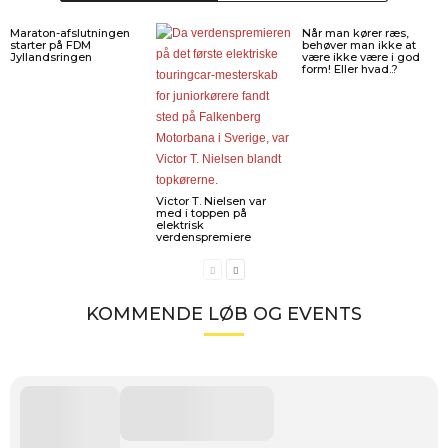
Maraton-afslutningen
Når man kører ræs,
starter på FDM
behøver man ikke at
Jyllandsringen
være ikke være i god
form! Eller hvad..?
Victor T. Nielsen var
med i toppen på
elektrisk
verdenspremiere
KOMMENDE LØB OG EVENTS