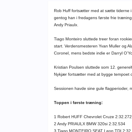
Rob Huff fortsætter med at sætte tiderne i
gentog han i fredagens første frie træni
Andy Priaulx.
Tiago Monteiro sluttede treer foran rookie
start. Verdensmesteren Yvan Muller og Ala
Coronel, mens bedste indie er Darryl O’
Kristian Poulsen sluttede som 12. generelt
Nykjær fortsætter med at bygge tempoet op 
Sessionen havde sine gule flagperioder, m
Toppen i første træning:
1 Robert HUFF Chevrolet Cruze 2:32.272
2 Andy PRIAULX BMW 320si 2:32.534
3 Tiago MONTEIRO SEAT Leon TDI 2:32