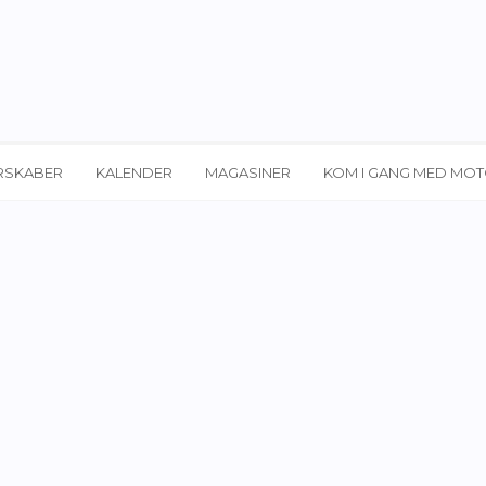
RSKABER
KALENDER
MAGASINER
KOM I GANG MED MO