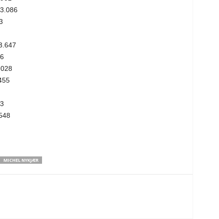
3.086
3
3.647
6
.028
455
43
548
MICHEL NYKJÆR