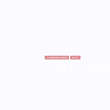
STANDARDVOGNE
WTCC
Huff hurtigst 
Af
Bo Skovfoged
-
19. november 2010