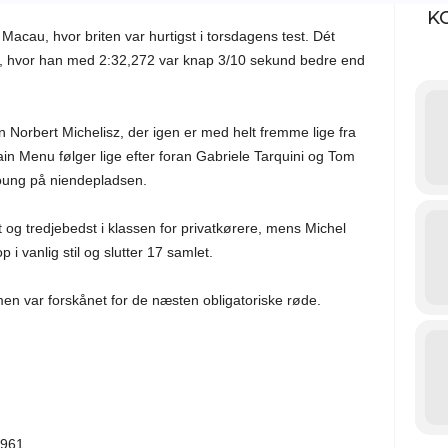
K
 Macau, hvor briten var hurtigst i torsdagens test. Dét
ng, hvor han med 2:32,272 var knap 3/10 sekund bedre end
n Norbert Michelisz, der igen er med helt fremme lige fra
in Menu følger lige efter foran Gabriele Tarquini og Tom
Young på niendepladsen.
 og tredjebedst i klassen for privatkørere, mens Michel
i vanlig stil og slutter 17 samlet.
en var forskånet for de næsten obligatoriske røde.
.961