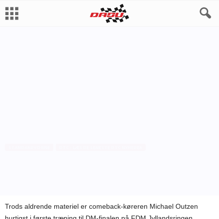
STANDARDVOGNE
DTC - LÆS DE SENESTE DTC NYHEDER
Comeback-Outzen topper første
træning
Af
Bo Skovfoged
-
9. oktober 2010
Trods aldrende materiel er comeback-køreren Michael Outzen
hurtigst i første træning til DM-finalen på FDM Jyllandsringen.