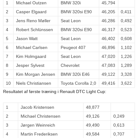
1
Michael Outzen
BMW 320i
45,794
2
Casper Elgaard
BMW 320si E90
46,205
0,411
3
Jens Reno Møller
Seat Leon
46,286
0,492
4
Robert Schlünssen
BMW 320si E90
46,317
0,523
5
Jason Watt
Seat Leon
46,402
0,608
6
Michael Carlsen
Peugeot 407
46,896
1,102
7
Kim Holmgaard
Seat Leon
47,020
1,226
8
Jesper Sylvest
Chevrolet
47,083
1,289
9
Kim Morgan Jensen
BMW 320i E46
49,122
3,328
10
Niels Christiansen
Toyota Corolla 2,0
49,416
3,622
Resultatet af første træning i Renault DTC Light Cup:
1
Jacob Kristensen
48,877
2
Michael Christensen
49,126
0,249
3
Jørgen Weinreich
49,490
0,613
4
Martin Frederiksen
49,584
0,707