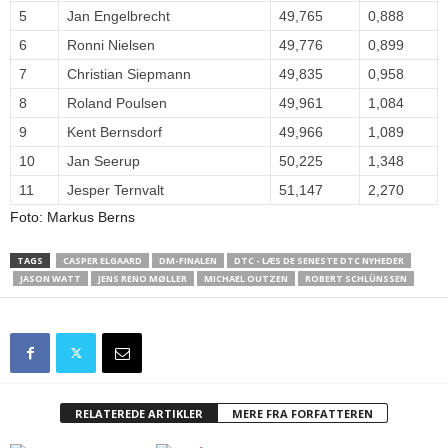
5
Jan Engelbrecht
49,765
0,888
6
Ronni Nielsen
49,776
0,899
7
Christian Siepmann
49,835
0,958
8
Roland Poulsen
49,961
1,084
9
Kent Bernsdorf
49,966
1,089
10
Jan Seerup
50,225
1,348
11
Jesper Ternvalt
51,147
2,270
Foto: Markus Berns
TAGS
CASPER ELGAARD
DM-FINALEN
DTC - LÆS DE SENESTE DTC NYHEDER
JASON WATT
JENS RENO MØLLER
MICHAEL OUTZEN
ROBERT SCHLÜNSSEN
RELATEREDE ARTIKLER
MERE FRA FORFATTEREN